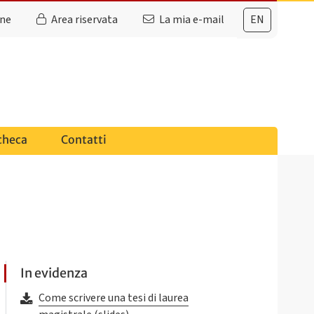
ine
Area riservata
La mia e-mail
EN
checa
Contatti
In evidenza
Come scrivere una tesi di laurea