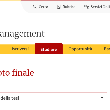
Cerca
Rubrica
Servizi Onl
management
Iscriversi
Opportunità
Ba
Studiare
oto finale
della tesi