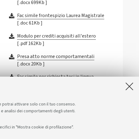
[ .docx 699Kb ]
Fac simile frontespizio Laurea Magistrale
[ .doc 61Kb ]
Modulo per crediti acquisiti all'estero
[ .pdf 162Kb ]
Presa atto norme comportamentali
[ .docx 20Kb ]
Fac simile per richiesta tesi in lingua
straniera
[ .doc 34Kb ]
e potrai attivare solo con il tuo consenso.
e e analisi dei comportamenti degli utenti.
ifici in "Mostra cookie di profilazione".