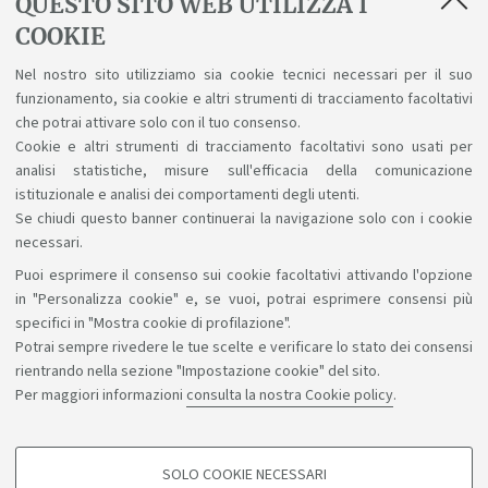
QUESTO SITO WEB UTILIZZA I
STUDENTI DI GEOGRAFIA E PROCESSI
COOKIE
TERRITORIALI
Nel nostro sito utilizziamo sia cookie tecnici necessari per il suo
funzionamento, sia cookie e altri strumenti di tracciamento facoltativi
Tirocini GePt (novembre 2024)
che potrai attivare solo con il tuo consenso.
[ .pdf 170Kb ]
Cookie e altri strumenti di tracciamento facoltativi sono usati per
analisi statistiche, misure sull'efficacia della comunicazione
istituzionale e analisi dei comportamenti degli utenti.
Se chiudi questo banner continuerai la navigazione solo con i cookie
necessari.
Puoi esprimere il consenso sui cookie facoltativi attivando l'opzione
Sosteniamo il diritto alla conoscenza
in "Personalizza cookie" e, se vuoi, potrai esprimere consensi più
specifici in "Mostra cookie di profilazione".
Seguici su:
Potrai sempre rivedere le tue scelte e verificare lo stato dei consensi
rientrando nella sezione "Impostazione cookie" del sito.
Per maggiori informazioni
consulta la nostra Cookie policy
.
App:
SOLO COOKIE NECESSARI