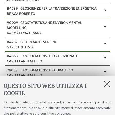
B4789
GEOSCIENZE PER LA TRANSIZIONE ENERGETICA
BRAGA ROBERTO
90029
GEOSTATISTICS AND ENVIRONMENTAL
MODELLING
KASMAEEYAZDI SARA
B4787
GIS E REMOTE SENSING
SILVESTRI SONIA
B4863
IDROLOGIA E RISCHIO ALLUVIONALE
CASTELLARIN ATTILIO
28007
IDROLOGIA E RISCHIO IDRAULICO
CASTELLARIN ATTILIO
73317
INDUSTRIAL ECOLOGY
QUESTO SITO WEB UTILIZZA I
TUGNOLI ALESSANDRO
COOKIE
91440
METODI NUMERICI E SOFTWARE SCIENTIFICO PER
Nel nostro sito utilizziamo sia cookie tecnici necessari per il suo
LA GEOLOGIA
funzionamento, sia cookie e altri strumenti di tracciamento facoltativi
LANDI GERMANA
che potrai attivare solo con il tuo consenso.