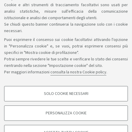
Cookie e altri strumenti di tracciamento facoltativi sono usati per
analisi statistiche, misure sull'efficacia della comunicazione
1
2
istituzionale e analisi dei comportamenti degli utenti.
Se chiudi questo banner continuerai la navigazione solo con i cookie
necessari.
Puoi esprimere il consenso sui cookie facoltativi attivando l'opzione
Sosteniamo il diritto alla conoscenza
in "Personalizza cookie" e, se vuoi, potrai esprimere consensi più
specifici in "Mostra cookie di profilazione".
Seguici su:
Potrai sempre rivedere le tue scelte e verificare lo stato dei consensi
rientrando nella sezione "Impostazione cookie" del sito.
Per maggiori informazioni
consulta la nostra Cookie policy
.
App:
SOLO COOKIE NECESSARI
COOKIE DI PROFILAZIONE - FACOLTATIVI
©Copyright 2026 - ALMA MATER STUDIORUM - Università di
Si tratta di cookie utilizzati per analizzare le caratteristiche della navigazione
PERSONALIZZA COOKIE
degli utenti, creare profili in base al loro comportamento sul sito, per analisi
Bologna - Via Zamboni, 33 - 40126 Bologna - PI: 01131710376 -
di marketing.
CF: 80007010376
Mostra cookie di profilazione