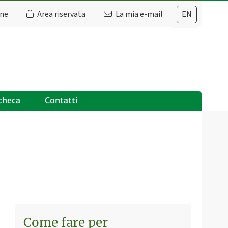
ine
Area riservata
La mia e-mail
EN
checa
Contatti
Come fare per