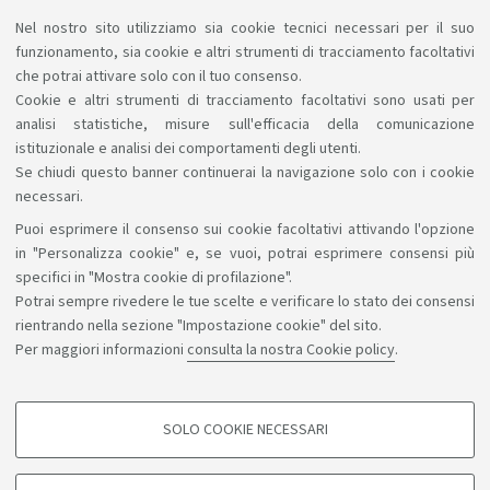
Nel nostro sito utilizziamo sia cookie tecnici necessari per il suo
Formazione sulla sicurezza
funzionamento, sia cookie e altri strumenti di tracciamento facoltativi
che potrai attivare solo con il tuo consenso.
Cookie e altri strumenti di tracciamento facoltativi sono usati per
analisi statistiche, misure sull'efficacia della comunicazione
istituzionale e analisi dei comportamenti degli utenti.
Se chiudi questo banner continuerai la navigazione solo con i cookie
necessari.
Puoi esprimere il consenso sui cookie facoltativi attivando l'opzione
Sosteniamo il diritto alla conoscenza
in "Personalizza cookie" e, se vuoi, potrai esprimere consensi più
specifici in "Mostra cookie di profilazione".
Seguici su:
Potrai sempre rivedere le tue scelte e verificare lo stato dei consensi
rientrando nella sezione "Impostazione cookie" del sito.
Per maggiori informazioni
consulta la nostra Cookie policy
.
App:
SOLO COOKIE NECESSARI
COOKIE DI PROFILAZIONE - FACOLTATIVI
©Copyright 2026 - ALMA MATER STUDIORUM - Università di