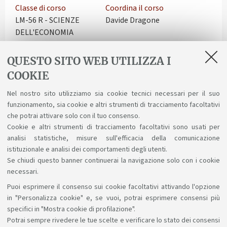
Classe di corso
Coordina il corso
LM-56 R - SCIENZE
Davide Dragone
DELL'ECONOMIA
Tipo di accesso
Internazionale
Libero
Interamente in lingua
QUESTO SITO WEB UTILIZZA I
inglese
COOKIE
Dipartimento
Insegnamenti
Scienze Economiche -
Il piano didattico
Nel nostro sito utilizziamo sia cookie tecnici necessari per il suo
funzionamento, sia cookie e altri strumenti di tracciamento facoltativi
DSE
che potrai attivare solo con il tuo consenso.
Cookie e altri strumenti di tracciamento facoltativi sono usati per
analisi statistiche, misure sull'efficacia della comunicazione
istituzionale e analisi dei comportamenti degli utenti.
Se chiudi questo banner continuerai la navigazione solo con i cookie
necessari.
Puoi esprimere il consenso sui cookie facoltativi attivando l'opzione
Sosteniamo il diritto alla conoscenza
in "Personalizza cookie" e, se vuoi, potrai esprimere consensi più
specifici in "Mostra cookie di profilazione".
Seguici su:
Potrai sempre rivedere le tue scelte e verificare lo stato dei consensi