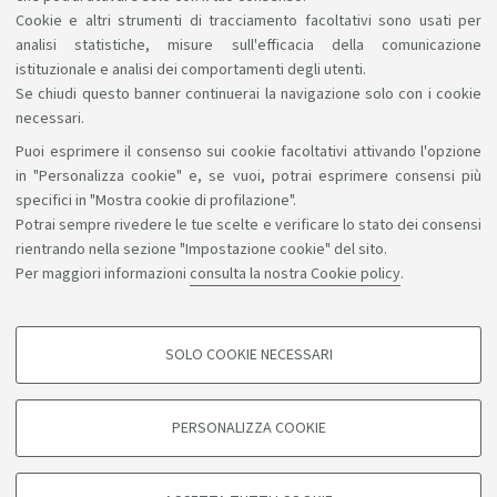
compatibili con quanto il Corso può offrirti.
Cookie e altri strumenti di tracciamento facoltativi sono usati per
analisi statistiche, misure sull'efficacia della comunicazione
istituzionale e analisi dei comportamenti degli utenti.
Se chiudi questo banner continuerai la navigazione solo con i cookie
necessari.
Puoi esprimere il consenso sui cookie facoltativi attivando l'opzione
Sosteniamo il diritto alla conoscenza
in "Personalizza cookie" e, se vuoi, potrai esprimere consensi più
specifici in "Mostra cookie di profilazione".
Seguici su:
Potrai sempre rivedere le tue scelte e verificare lo stato dei consensi
rientrando nella sezione "Impostazione cookie" del sito.
Per maggiori informazioni
consulta la nostra Cookie policy
.
App:
SOLO COOKIE NECESSARI
COOKIE DI PROFILAZIONE - FACOLTATIVI
©Copyright 2026 - ALMA MATER STUDIORUM - Università di
Si tratta di cookie utilizzati per analizzare le caratteristiche della navigazione
PERSONALIZZA COOKIE
degli utenti, creare profili in base al loro comportamento sul sito, per analisi
Bologna - Via Zamboni, 33 - 40126 Bologna - PI: 01131710376 -
di marketing.
CF: 80007010376
Mostra cookie di profilazione