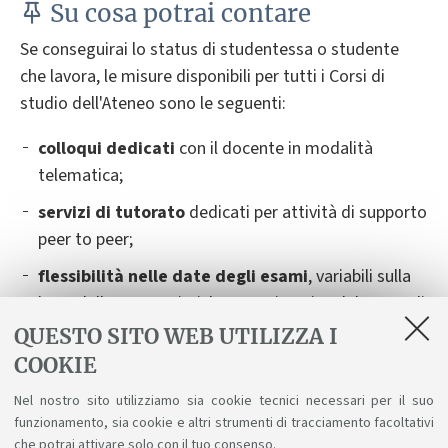
Su cosa potrai contare
Se conseguirai lo status di studentessa o studente
che lavora, le misure disponibili per tutti i Corsi di
studio dell'Ateneo sono le seguenti:
colloqui dedicati
con il docente in modalità
telematica;
servizi di tutorato
dedicati per attività di supporto
peer to peer;
flessibilità nelle date degli esami
,
variabili sulla
base delle caratteristiche organizzative del Corso di
Studio. Dovrai contattare il docente titolare
QUESTO SITO WEB UTILIZZA I
dell’insegnamento almeno 14 giorni prima della
COOKIE
data dell'esame, fornendo tutte le informazioni
Nel nostro sito utilizziamo sia cookie tecnici necessari per il suo
necessarie. Verranno indicate delle possibilità
funzionamento, sia cookie e altri strumenti di tracciamento facoltativi
alternative e ti saranno suggerite le soluzioni
che potrai attivare solo con il tuo consenso.