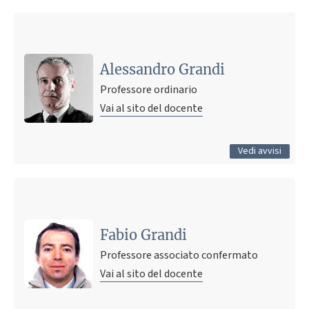
Ultimo avviso
Ricevimento studenti: sospensione
20 luglio 2026 17:46
Pubblicato il
Alessandro Grandi
Professore ordinario
Vai al sito del docente
Tutti gli avvisi
Vedi avvisi
Ultimo avviso
Ricevimento Studenti
22 febbraio 2021 19:19
Pubblicato il
Fabio Grandi
Professore associato confermato
Vai al sito del docente