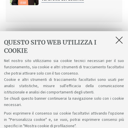
Ultimo avviso
QUESTO SITO WEB UTILIZZA I
Materiali didattici
COOKIE
19 febbraio 2020 17:30
Pubblicato il
Elisa Villani
Professoressa associata
Nel nostro sito utilizziamo sia cookie tecnici necessari per il suo
funzionamento, sia cookie e altri strumenti di tracciamento facoltativi
Vai al sito del docente
che potrai attivare solo con il tuo consenso.
Cookie e altri strumenti di tracciamento facoltativi sono usati per
Tutti gli avvisi
Vedi avvisi
analisi statistiche, misure sull'efficacia della comunicazione
istituzionale e analisi dei comportamenti degli utenti.
Se chiudi questo banner continuerai la navigazione solo con i cookie
necessari.
Puoi esprimere il consenso sui cookie facoltativi attivando l'opzione
Sosteniamo il diritto alla conoscenza
in "Personalizza cookie" e, se vuoi, potrai esprimere consensi più
specifici in "Mostra cookie di profilazione".