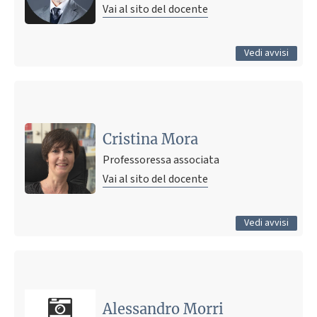
Vai al sito del docente
Tutti gli avvisi
Vedi avvisi
Ultimo avviso
proposta assunzione o tirocinio per tesi in Caprari (sede
di Modena)
Cristina Mora
15 luglio 2026 12:10
Pubblicato il
Professoressa associata
Vai al sito del docente
Tutti gli avvisi
Vedi avvisi
Ultimo avviso
Norme di comportamento durante le prove d’esame
5 maggio 2026 18:37
Pubblicato il
Alessandro Morri