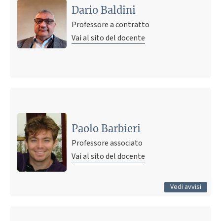
Dario Baldini
Professore a contratto
Vai al sito del docente
Ultimo avviso
AVVIO CORSO STRATEGIA E GESTIONE DEL SISTEMA DEL
VALORE A-K Anno Accademico 2023/2024
Paolo Barbieri
11 aprile 2023 17:58
Pubblicato il
Professore associato
Vai al sito del docente
Tutti gli avvisi
Vedi avvisi