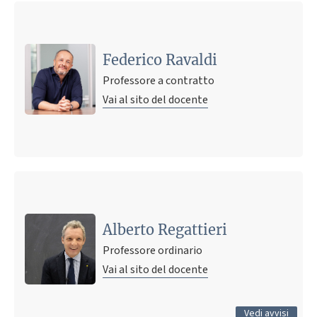
Federico Ravaldi
Professore a contratto
Vai al sito del docente
Ultimo avviso
aggiornamento proposte TESI DI LAUREA
ATTUALMENTE DISPONIBILI (03/08/2026)
Alberto Regattieri
29 agosto 2025 16:25
Pubblicato il
Professore ordinario
Vai al sito del docente
Tutti gli avvisi
Vedi avvisi