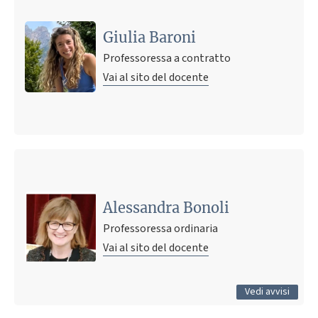
Giulia Baroni
Professoressa a contratto
Vai al sito del docente
Ultimo avviso
Diverse possibilità di tesi anche in azienda, triennali e
magistrali
Alessandra Bonoli
17 aprile 2026 11:34
Pubblicato il
Professoressa ordinaria
Vai al sito del docente
Tutti gli avvisi
Vedi avvisi