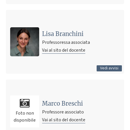
Ultimo avviso
Argomenti di tesi disponibili presso gruppo SMEA
30 marzo 2022 09:49
Pubblicato il
Lisa Branchini
Professoressa associata
Vai al sito del docente
Tutti gli avvisi
Vedi avvisi
Marco Breschi
Professore associato
Foto non
Vai al sito del docente
disponibile