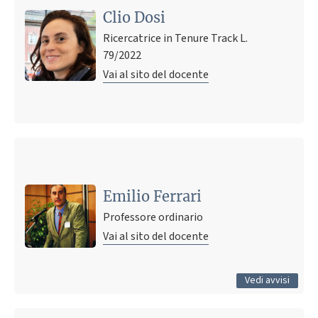
Clio Dosi
Ricercatrice in Tenure Track L.
79/2022
Vai al sito del docente
Ultimo avviso
Offerta di lavoro per ingegnere meccanico indirizzo
impiantistico
Emilio Ferrari
13 maggio 2026 17:33
Pubblicato il
Professore ordinario
Vai al sito del docente
Tutti gli avvisi
Vedi avvisi