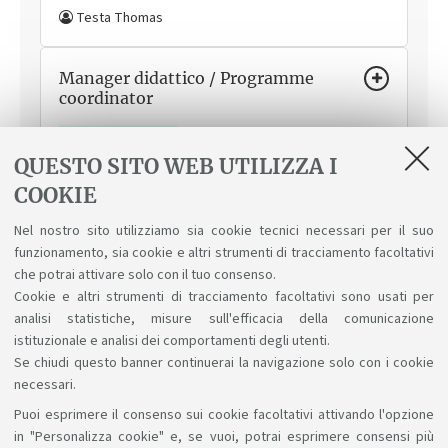
Testa Thomas
Manager didattico / Programme
coordinator
Come ti può aiutare
Segnalazioni su aspetti logistici e
organizzativi relativamente allo svolgimento delle
QUESTO SITO WEB UTILIZZA I
attività del corso, informazioni generali su ammissioni,
COOKIE
esami, orari, piano di studi e laurea.
Carlotta Severi
Nel nostro sito utilizziamo sia cookie tecnici necessari per il suo
funzionamento, sia cookie e altri strumenti di tracciamento facoltativi
che potrai attivare solo con il tuo consenso.
Cookie e altri strumenti di tracciamento facoltativi sono usati per
analisi statistiche, misure sull'efficacia della comunicazione
istituzionale e analisi dei comportamenti degli utenti.
Se chiudi questo banner continuerai la navigazione solo con i cookie
necessari.
Puoi esprimere il consenso sui cookie facoltativi attivando l'opzione
Sosteniamo il diritto alla conoscenza
in "Personalizza cookie" e, se vuoi, potrai esprimere consensi più