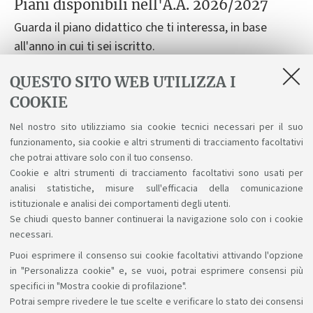
Piani disponibili nell'A.A. 2026/2027
Guarda il piano didattico che ti interessa, in base
all'anno in cui ti sei iscritto.
QUESTO SITO WEB UTILIZZA I
Piano didattico per gli studenti immatricolati nell'a.a.
COOKIE
2026-27
Nel nostro sito utilizziamo sia cookie tecnici necessari per il suo
Piano didattico per gli studenti immatricolati nell'a.a.
funzionamento, sia cookie e altri strumenti di tracciamento facoltativi
2025-26
che potrai attivare solo con il tuo consenso.
Cookie e altri strumenti di tracciamento facoltativi sono usati per
analisi statistiche, misure sull'efficacia della comunicazione
istituzionale e analisi dei comportamenti degli utenti.
Se chiudi questo banner continuerai la navigazione solo con i cookie
necessari.
Puoi esprimere il consenso sui cookie facoltativi attivando l'opzione
Sosteniamo il diritto alla conoscenza
in "Personalizza cookie" e, se vuoi, potrai esprimere consensi più
specifici in "Mostra cookie di profilazione".
Seguici su:
Potrai sempre rivedere le tue scelte e verificare lo stato dei consensi