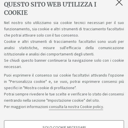
QUESTO SITO WEB UTILIZZA I
Regolamenti
COOKIE
Nel nostro sito utilizziamo sia cookie tecnici necessari per il suo
Regolamento Didattico A.A. 2026/27
funzionamento, sia cookie e altri strumenti di tracciamento facoltativi
Regolamento Studenti d'Ateneo
che potrai attivare solo con il tuo consenso.
Cookie e altri strumenti di tracciamento facoltativi sono usati per
analisi statistiche, misure sull'efficacia della comunicazione
istituzionale e analisi dei comportamenti degli utenti.
Se chiudi questo banner continuerai la navigazione solo con i cookie
necessari.
Puoi esprimere il consenso sui cookie facoltativi attivando l'opzione
Sosteniamo il diritto alla conoscenza
in "Personalizza cookie" e, se vuoi, potrai esprimere consensi più
specifici in "Mostra cookie di profilazione".
Seguici su:
Potrai sempre rivedere le tue scelte e verificare lo stato dei consensi
rientrando nella sezione "Impostazione cookie" del sito.
Per maggiori informazioni
consulta la nostra Cookie policy
.
App:
SOLO COOKIE NECESSARI