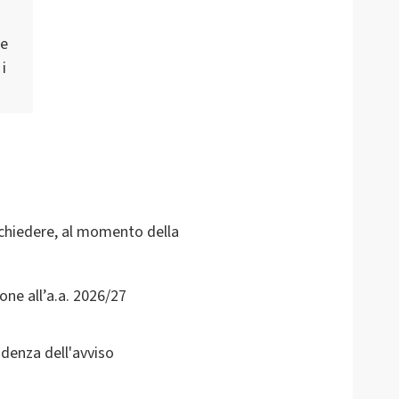
re
i
ichiedere, al momento della
one all’a.a. 2026/27
adenza dell'avviso