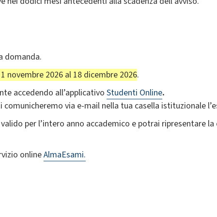
e nei dodici mesi antecedenti alla scadenza dell'avviso.
la domanda.
11 novembre 2026 al 18 dicembre 2026
.
te accedendo all’applicativo
Studenti Online
.
 comunicheremo via e-mail nella tua casella istituzionale l’es
alido per l’intero anno accademico e potrai ripresentare la d
rvizio online
AlmaEsami.