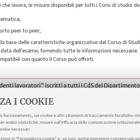
he lavora, le misure disponibili per tutti i Corsi di studio d
lematica;
orto peer to peer;
ulla base delle caratteristiche organizzative del Corso di Stud
ata dell'esame, fornendo tutte le informazioni necessarie. V
mpatibili con quanto il Corso può offrirti.
nti lavoratori" iscritti a tutti i CdS del Dipartimento
ZA I COOKIE
suo funzionamento, sia cookie e altri strumenti di tracciamento facoltativi ch
er analisi statistiche, misure sull'efficacia della comunicazione istituzional
cookie necessari.
zione in "Personalizza cookie" e, se vuoi, potrai esprimere consensi più spec