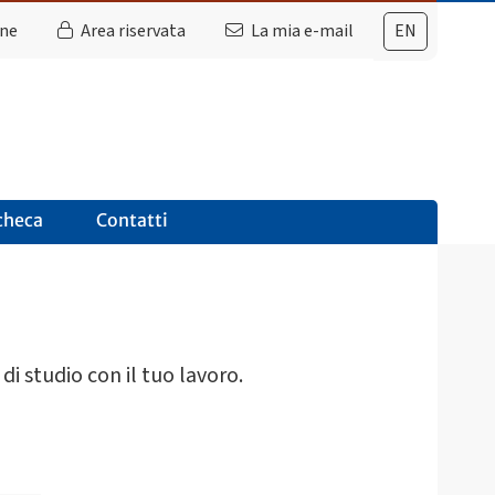
ine
Area riservata
La mia e-mail
EN
checa
Contatti
di studio con il tuo lavoro.