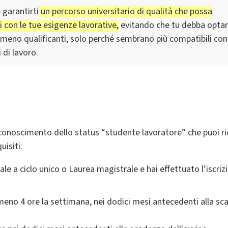
 garantirti
un percorso universitario di qualità che possa
 con le tue esigenze lavorative,
evitando che tu debba opta
 meno qualificanti, solo perché sembrano più compatibili con 
 di lavoro.
riconoscimento dello status “studente lavoratore” che puoi r
uisiti:
le a ciclo unico o Laurea magistrale e hai effettuato l’iscrizi
eno 4 ore la settimana, nei dodici mesi antecedenti alla sc