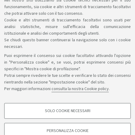
Nel nostro sito utilizziamo sia cookie tecnici necessari per il suo
funzionamento, sia cookie e altri strumenti di tracciamento facoltativi
Per gli studenti del Campus della
che potrai attivare solo con il tuo consenso.
Romagna:
Cookie e altri strumenti di tracciamento facoltativi sono usati per
analisi statistiche, misure sull'efficacia della comunicazione
istituzionale e analisi dei comportamenti degli utenti.
Se chiudi questo banner continuerai la navigazione solo con i cookie
necessari.
Puoi esprimere il consenso sui cookie facoltativi attivando l'opzione
Sosteniamo il diritto alla conoscenza
in "Personalizza cookie" e, se vuoi, potrai esprimere consensi più
specifici in "Mostra cookie di profilazione".
Seguici su:
Potrai sempre rivedere le tue scelte e verificare lo stato dei consensi
rientrando nella sezione "Impostazione cookie" del sito.
Per maggiori informazioni
consulta la nostra Cookie policy
.
App:
SOLO COOKIE NECESSARI
COOKIE DI PROFILAZIONE - FACOLTATIVI
©Copyright 2026 - ALMA MATER STUDIORUM - Università di
Si tratta di cookie utilizzati per analizzare le caratteristiche della navigazione
PERSONALIZZA COOKIE
degli utenti, creare profili in base al loro comportamento sul sito, per analisi
Bologna - Via Zamboni, 33 - 40126 Bologna - PI: 01131710376 -