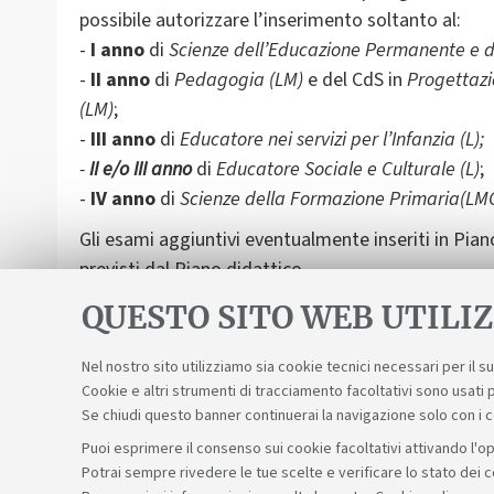
possibile autorizzare l’inserimento soltanto al:
-
I anno
di
Scienze dell’Educazione Permanente e d
-
II anno
di
Pedagogia (LM)
e del CdS in
Progettazi
(LM)
;
-
III anno
di
Educatore nei servizi per l’Infanzia (L);
-
II e/o III anno
di
Educatore Sociale e Culturale (L)
;
-
IV anno
di
Scienze della Formazione Primaria(LM
Gli esami aggiuntivi eventualmente inseriti in Pian
previsti dal Piano didattico.
QUESTO SITO WEB UTILIZ
Nel nostro sito utilizziamo sia cookie tecnici necessari per il 
Cookie e altri strumenti di tracciamento facoltativi sono usati p
Se chiudi questo banner continuerai la navigazione solo con i 
Puoi esprimere il consenso sui cookie facoltativi attivando l'op
Potrai sempre rivedere le tue scelte e verificare lo stato dei 