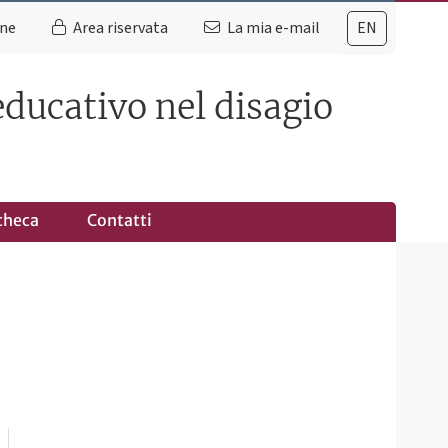
ine
Area riservata
La mia e-mail
EN
educativo nel disagio
checa
Contatti