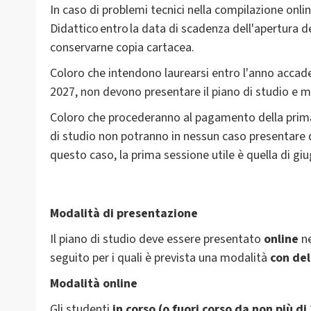
In caso di problemi tecnici nella compilazione online
Didattico entro la data di scadenza dell'apertura de
conservarne copia cartacea.
Coloro che intendono laurearsi entro l'anno accade
2027, non devono presentare il piano di studio e m
Coloro che procederanno al pagamento della prima 
di studio non potranno in nessun caso presentare 
questo caso, la prima sessione utile è quella di gi
Modalità di presentazione
Il piano di studio deve essere presentato
online
ne
seguito per i quali è prevista una modalità
con
del
Modalità online
Gli studenti
in
corso (o fuori corso da non più di