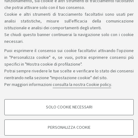
vedi anche
funzionamento, sia cookie e altri strumenti di tracciamento facoltativi
che potrai attivare solo con il tuo consenso.
Cookie e altri strumenti di tracciamento facoltativi sono usati per
analisi statistiche, misure sull'efficacia della comunicazione
istituzionale e analisi dei comportamenti degli utenti.
Se chiudi questo banner continuerai la navigazione solo con i cookie
necessari.
Puoi esprimere il consenso sui cookie facoltativi attivando l'opzione
Sosteniamo il diritto alla conoscenza
in "Personalizza cookie" e, se vuoi, potrai esprimere consensi più
specifici in "Mostra cookie di profilazione".
Seguici su:
Potrai sempre rivedere le tue scelte e verificare lo stato dei consensi
rientrando nella sezione "Impostazione cookie" del sito.
Per maggiori informazioni
consulta la nostra Cookie policy
.
App:
SOLO COOKIE NECESSARI
COOKIE DI PROFILAZIONE - FACOLTATIVI
©Copyright 2026 - ALMA MATER STUDIORUM - Università di
Si tratta di cookie utilizzati per analizzare le caratteristiche della navigazione
PERSONALIZZA COOKIE
degli utenti, creare profili in base al loro comportamento sul sito, per analisi
Bologna - Via Zamboni, 33 - 40126 Bologna - PI: 01131710376 -
di marketing.