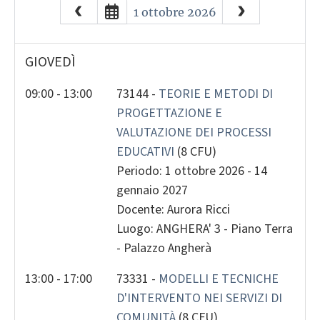
August
2026
1 ottobre 2026
Sun
Mon
Tue
Wed
Thu
Fri
26
27
28
29
30
31
GIOVEDÌ
2
3
4
5
6
7
9
10
11
12
13
14
09:00 - 13:00
73144 -
TEORIE E METODI DI
PROGETTAZIONE E
16
17
18
19
20
21
VALUTAZIONE DEI PROCESSI
23
24
25
26
27
28
EDUCATIVI
(8 CFU)
30
31
1
2
3
4
Periodo: 1 ottobre 2026 - 14
gennaio 2027
Today
Clear
Clos
Docente: Aurora Ricci
Luogo: ANGHERA' 3 - Piano Terra
- Palazzo Angherà
13:00 - 17:00
73331 -
MODELLI E TECNICHE
D'INTERVENTO NEI SERVIZI DI
COMUNITÀ
(8 CFU)