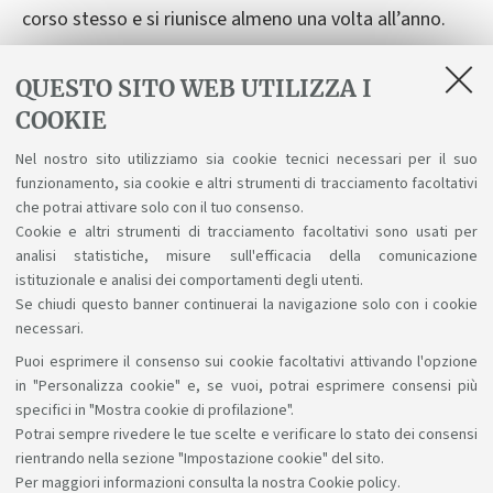
corso stesso e si riunisce almeno una volta all’anno.
È costituito da soggetti che negli ambiti delle
QUESTO SITO WEB UTILIZZA I
imprese, del terzo settore, delle professioni, delle
COOKIE
istituzioni pubbliche e private di formazione e ricerca,
e della società civile, possano apportare un contributo
Nel nostro sito utilizziamo sia cookie tecnici necessari per il suo
significativo alle attività di formazione e di ricerca
funzionamento, sia cookie e altri strumenti di tracciamento facoltativi
rilevanti per il Corso. Ne fa parte almeno un docente
che potrai attivare solo con il tuo consenso.
Cookie e altri strumenti di tracciamento facoltativi sono usati per
membro della Commissione AQ.
analisi statistiche, misure sull'efficacia della comunicazione
istituzionale e analisi dei comportamenti degli utenti.
Se chiudi questo banner continuerai la navigazione solo con i cookie
necessari.
Puoi esprimere il consenso sui cookie facoltativi attivando l'opzione
Sosteniamo il diritto alla conoscenza
in "Personalizza cookie" e, se vuoi, potrai esprimere consensi più
specifici in "Mostra cookie di profilazione".
Seguici su:
Potrai sempre rivedere le tue scelte e verificare lo stato dei consensi
rientrando nella sezione "Impostazione cookie" del sito.
Per maggiori informazioni
consulta la nostra Cookie policy
.