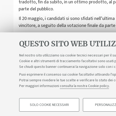
tradotto, fin da subito, in un ottimo prodotto, al
parte del pubblico.
Il 20 maggio, i candidati si sono sfidati nell’ultima
vincitore, a seguito della votazione finale da parte 
Per ripercorrere le tappe della seconda edizione, 
sulla
pagina Facebook
della MMP webTV.
QUESTO SITO WEB UTILIZ
Nel nostro sito utilizziamo sia cookie tecnici necessari per il 
Cookie e altri strumenti di tracciamento facoltativi sono usati p
Se chiudi questo banner continuerai la navigazione solo con i 
Puoi esprimere il consenso sui cookie facoltativi attivando l'op
Potrai sempre rivedere le tue scelte e verificare lo stato dei 
Sosteniamo il diritto alla conoscenza
Per maggiori informazioni
consulta la nostra Cookie policy
.
©Copyright 2026 - ALMA MATER STUDIORUM - Università di 
SOLO COOKIE NECESSARI
PERSONALIZZ
COOKIE DI PROFILAZIONE - FACOLTATIVI
Privacy
Note legali
Informazioni sul sito e accessibilità