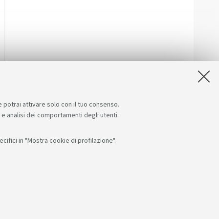
e potrai attivare solo con il tuo consenso.
e e analisi dei comportamenti degli utenti.
ifici in "Mostra cookie di profilazione".
Seguici su:
App:
F: 80007010376
RI