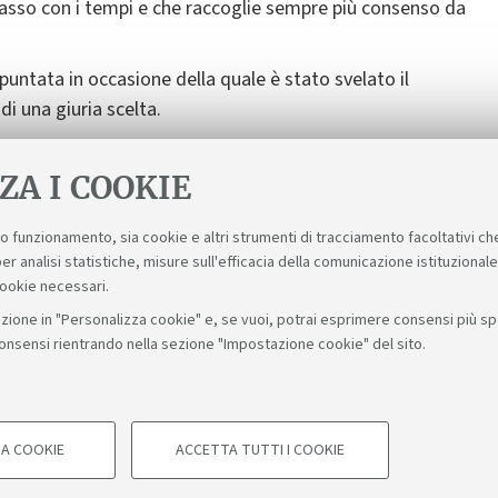
 passo con i tempi e che raccoglie sempre più consenso da
 puntata in occasione della quale è stato svelato il
di una giuria scelta.
le puntate del Grande Capo sono disponibili sul
sito
e
ZA I COOKIE
suo funzionamento, sia cookie e altri strumenti di tracciamento facoltativi ch
er analisi statistiche, misure sull'efficacia della comunicazione istituzional
cookie necessari.
zione in "Personalizza cookie" e, se vuoi, potrai esprimere consensi più spec
consensi rientrando nella sezione "Impostazione cookie" del sito.
Bologna - Via Zamboni, 33 - 40126 Bologna - PI: 01131710376 - C
A COOKIE
ACCETTA TUTTI I COOKIE
COOKIE TECNICI - NECESSA
Impostazioni cookie