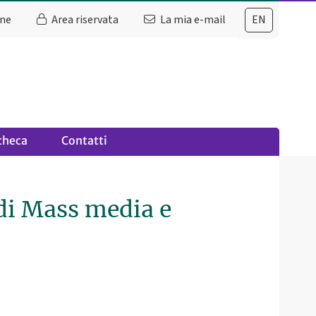
ine
Area riservata
La mia e-mail
EN
checa
Contatti
 di Mass media e