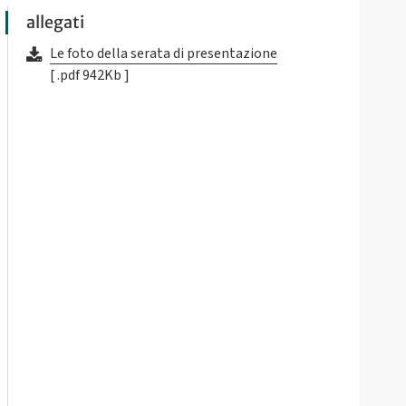
allegati
Le foto della serata di presentazione
[ .pdf 942Kb ]