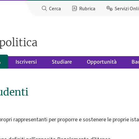
Cerca
Rubrica
Servizi Onl
politica
Iscriversi
Studiare
Opportunità
Ba
o
udenti
opri rappresentanti per proporre e sostenere le proprie istan