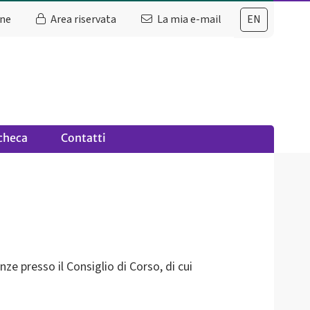
ine
Area riservata
La mia e-mail
EN
checa
Contatti
ze presso il Consiglio di Corso, di cui