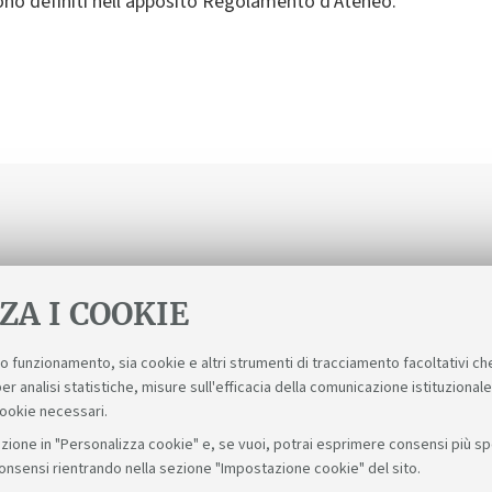
ono definiti nell'apposito Regolamento d’Ateneo.
ZA I COOKIE
suo funzionamento, sia cookie e altri strumenti di tracciamento facoltativi ch
er analisi statistiche, misure sull'efficacia della comunicazione istituzional
cookie necessari.
zione in "Personalizza cookie" e, se vuoi, potrai esprimere consensi più spec
consensi rientrando nella sezione "Impostazione cookie" del sito.