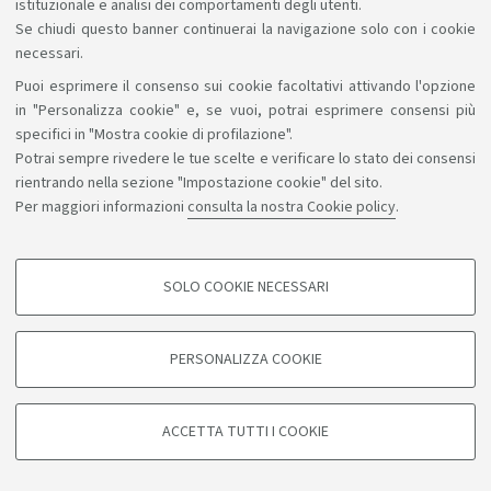
istituzionale e analisi dei comportamenti degli utenti.
- sa lavorare in gruppo ed è in grado di relazionarsi e
Se chiudi questo banner continuerai la navigazione solo con i cookie
interagire con gli altri anche attraverso modalità di
necessari.
networking;
Puoi esprimere il consenso sui cookie facoltativi attivando l'opzione
- è in grado di lavorare sotto pressione e con tempi
in "Personalizza cookie" e, se vuoi, potrai esprimere consensi più
specifici in "Mostra cookie di profilazione".
stretti.
Potrai sempre rivedere le tue scelte e verificare lo stato dei consensi
Inoltre, attraverso la frequenza agli insegnamenti
rientrando nella sezione "Impostazione cookie" del sito.
seminariali previsti dal piano didattico:
Per maggiori informazioni
consulta la nostra Cookie policy
.
- sa utilizzare piattaforme di produzione e
condivisione di contenuti informativi proprie del web
2.0 (Twitter, Storify, etc.);
SOLO COOKIE NECESSARI
COOKIE DI PROFILAZIONE - FACOLTATIVI
- sa analizzare i principali modelli produttivi televisivi;
- è in grado di condurre analisi empiriche qualitative
Si tratta di cookie utilizzati per analizzare le caratteristiche della navigazione
PERSONALIZZA COOKIE
degli utenti, creare profili in base al loro comportamento sul sito, per analisi
scientificamente fondate e applicate in particolare a
di marketing.
testi di comunicazione politica.
Mostra cookie di profilazione
ACCETTA TUTTI I COOKIE
Google/Youtube Video
AUTONOMIA DI GIUDIZIO (MAKING JUDGEMENTS)