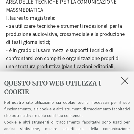
AREA DELLE TECNICHE PER LA COMUNICAZIONE
MASSMEDIATICA
Il laureato magistrale:
- sa utilizzare tecniche e strumenti redazionali per la
produzione audiovisiva, crossmediale e la produzione
di testi giornalistici;
- è in grado di usare mezzi e supporti tecnici e di
confrontarsi con compiti e organizzazione propri di
una struttura produttiva (pianificazioni editoriali,
metodologie di editing e ricerca del footage, gestione
dei diritti di immagine e del marketing, ecc.);
QUESTO SITO WEB UTILIZZA I
- sa analizzare gli aspetti contestuali che determinano
COOKIE
le caratteristiche lessicali e grammaticali delle diverse
Nel nostro sito utilizziamo sia cookie tecnici necessari per il suo
varietà di discorso politico;
funzionamento, sia cookie e altri strumenti di tracciamento facoltativi
- è in grado infine di svolgere un'analisi semantica e
che potrai attivare solo con il tuo consenso.
Cookie e altri strumenti di tracciamento facoltativi sono usati per
lessicale di un singolo discorso politico e di un corpus
analisi statistiche, misure sull'efficacia della comunicazione
di testi politici;