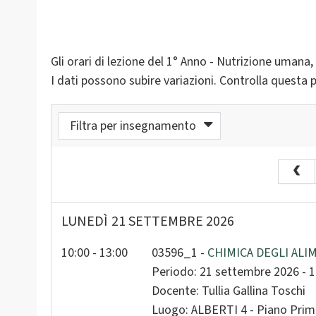
Gli orari di lezione del 1° Anno - Nutrizione umana
I dati possono subire variazioni. Controlla quest
Filtra per insegnamento
a calendario
Su
2
LUNEDÌ
21 SETTEMBRE 2026
2
9
10:00 - 13:00
03596_1 -
CHIMICA DEGLI ALIM
Periodo: 21 settembre 2026 - 
16
Docente: Tullia Gallina Toschi
23
Luogo: ALBERTI 4 - Piano Primo