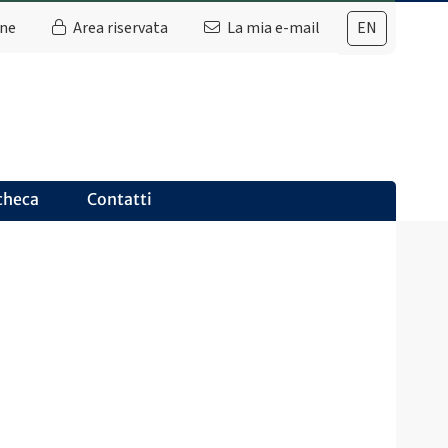
ine
Area riservata
La mia e-mail
EN
checa
Contatti