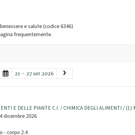
, benessere e salute (codice 6346)
a pagina frequentemente.
August
2026
21 – 27 set 2026
n
Mon
Tue
Wed
Thu
Fri
Sat
6
27
28
29
30
31
1
3
4
5
6
7
8
10
11
12
13
14
15
ENTI E DELLE PIANTE C.I. / CHIMICA DEGLI ALIMENTI / (1
14 dicembre 2026
17
18
19
20
21
22
24
25
26
27
28
29
 - corpo 2.4