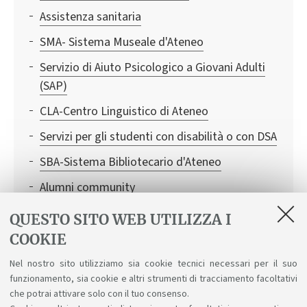
Assistenza sanitaria
SMA- Sistema Museale d'Ateneo
Servizio di Aiuto Psicologico a Giovani Adulti
(SAP)
CLA-Centro Linguistico di Ateneo
Servizi per gli studenti con disabilità o con DSA
SBA-Sistema Bibliotecario d'Ateneo
Alumni community
Sportello universitario contro la violenza di
QUESTO SITO WEB UTILIZZA I
genere
COOKIE
Consigliera di Fiducia: un aiuto in caso di
Nel nostro sito utilizziamo sia cookie tecnici necessari per il suo
discriminazioni, molestie sessuali e
funzionamento, sia cookie e altri strumenti di tracciamento facoltativi
psicologiche
che potrai attivare solo con il tuo consenso.