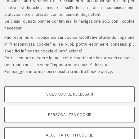
Cookie e altri strumenti di tracciamento facoltativi sono usati per
analisi statistiche, misure sull'efficacia della comunicazione
istituzionale e analisi dei comportamenti degli utenti.
Se chiudi questo banner continuerai la navigazione solo con i cookie
necessari.
Puoi esprimere il consenso sui cookie facoltativi attivando l'opzione
Sosteniamo il diritto alla conoscenza
in "Personalizza cookie" e, se vuoi, potrai esprimere consensi più
specifici in "Mostra cookie di profilazione".
Seguici su:
Potrai sempre rivedere le tue scelte e verificare lo stato dei consensi
rientrando nella sezione "Impostazione cookie" del sito.
Per maggiori informazioni
consulta la nostra Cookie policy
.
App:
SOLO COOKIE NECESSARI
COOKIE DI PROFILAZIONE - FACOLTATIVI
©Copyright 2026 - ALMA MATER STUDIORUM - Università di
Si tratta di cookie utilizzati per analizzare le caratteristiche della navigazione
PERSONALIZZA COOKIE
degli utenti, creare profili in base al loro comportamento sul sito, per analisi
Bologna - Via Zamboni, 33 - 40126 Bologna - PI: 01131710376 -
di marketing.
CF: 80007010376
Mostra cookie di profilazione
Privacy
Note legali
Informazioni sul sito e accessibilità
ACCETTA TUTTI I COOKIE