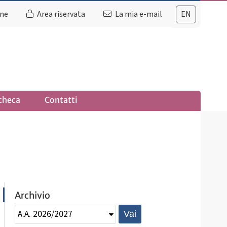
ine
Area riservata
La mia e-mail
EN
checa
Contatti
Archivio
Vai