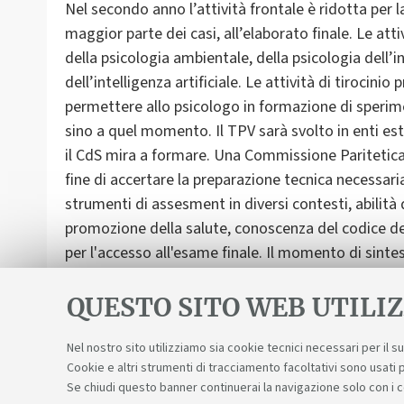
Nel secondo anno l’attività frontale è ridotta per l
maggior parte dei casi, all’elaborato finale. Le at
della psicologia ambientale, della psicologia dell’i
dell’intelligenza artificiale. Le attività di tirocin
permettere allo psicologo in formazione di speri
sino a quel momento. Il TPV sarà svolto in enti est
il CdS mira a formare. Una Commissione Paritetica 
fine di accertare la preparazione tecnica necessaria
strumenti di assesment in diversi contesti, abilità 
promozione della salute, conoscenza del codice de
per l'accesso all'esame finale. Il momento di sintes
cui dovrebbe emergere quanto appreso nell’arco d
QUESTO SITO WEB UTILIZ
Nel nostro sito utilizziamo sia cookie tecnici necessari per il 
Cookie e altri strumenti di tracciamento facoltativi sono usati p
Se chiudi questo banner continuerai la navigazione solo con i 