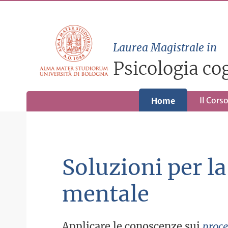
Laurea Magistrale in
Psicologia co
Il Cors
Home
Soluzioni per la
mentale
Applicare le conoscenze sui
proce