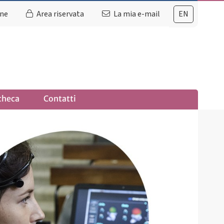
ine
Area riservata
La mia e-mail
EN
checa
Contatti