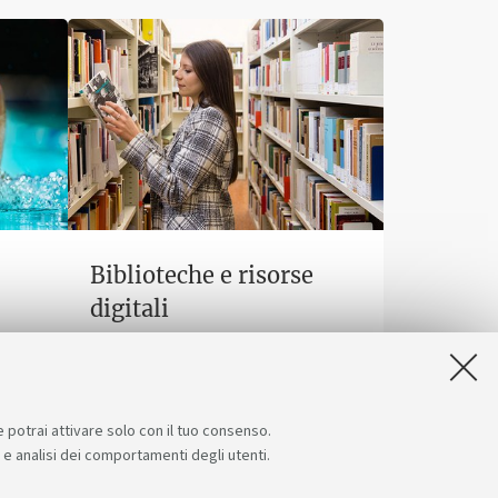
Biblioteche e risorse
digitali
ro con
Un patrimonio fatto di scienza,
ali.
arte, storia a tua disposizione
gratuitamente, anche online.
e potrai attivare solo con il tuo consenso.
e e analisi dei comportamenti degli utenti.