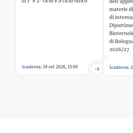
di 1° e 2° ciclo e a ciclo unico
dell'appr
materie di
di interna
Dipartime
Biotecnolo
di Bologna
2026/27
24 set 2026, 15:00
2
Scadenza:
Scadenza: