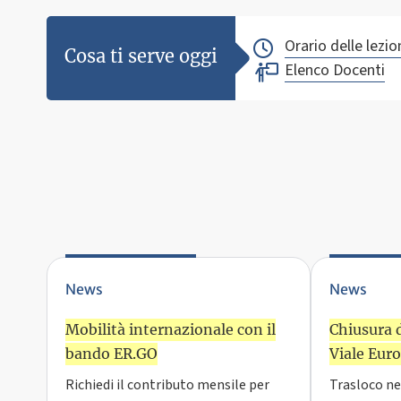
Orario delle lezio
Cosa ti serve oggi
Elenco Docenti
News
News
Mobilità internazionale con il
Chiusura d
bando ER.GO
Viale Eur
Richiedi il contributo mensile per
Trasloco ne