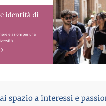
e identità di
enere e azioni per una
iversità.
ai spazio a interessi e passio