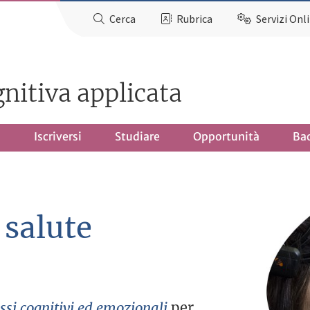
Cerca
Rubrica
Servizi Onl
gnitiva applicata
o
Iscriversi
Studiare
Opportunità
Ba
 salute
ssi cognitivi ed emozionali
per