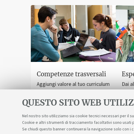
Competenze trasversali
Espe
Aggiungi valore al tuo curriculum
Dai a
e facilita le tue relazioni, anche
una d
sul lavoro.
dallo 
QUESTO SITO WEB UTILIZ
Nel nostro sito utilizziamo sia cookie tecnici necessari per il 
Cookie e altri strumenti di tracciamento facoltativi sono usati p
Se chiudi questo banner continuerai la navigazione solo con i 