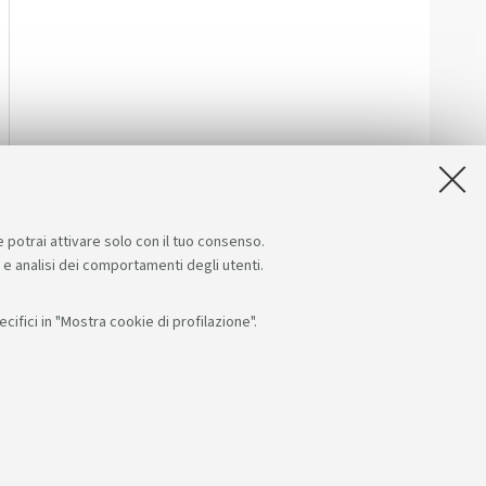
e potrai attivare solo con il tuo consenso.
e e analisi dei comportamenti degli utenti.
ifici in "Mostra cookie di profilazione".
Seguici su:
App:
F: 80007010376
RI