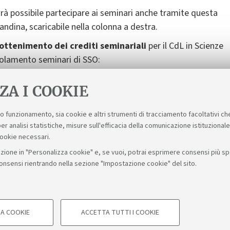
arà possibile partecipare ai seminari anche tramite questa
ocandina, scaricabile nella colonna a destra.
l’ottenimento dei crediti seminariali
per il CdL in Scienze
egolamento seminari di SSO:
rientalistiche/regolamenti-seminari
. Per informazioni
ZA I COOKIE
suo funzionamento, sia cookie e altri strumenti di tracciamento facoltativi ch
er analisi statistiche, misure sull'efficacia della comunicazione istituzional
cookie necessari.
zione in "Personalizza cookie" e, se vuoi, potrai esprimere consensi più spec
consensi rientrando nella sezione "Impostazione cookie" del sito.
Bologna - Via Zamboni, 33 - 40126 Bologna - PI: 01131710376 - C
A COOKIE
ACCETTA TUTTI I COOKIE
COOKIE TECNICI - NECESSA
Impostazioni cookie