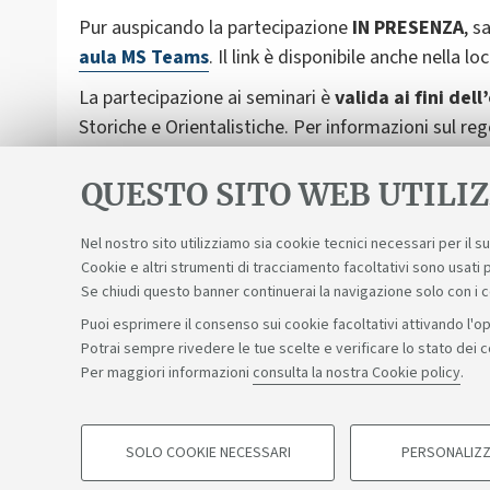
Pur auspicando la partecipazione
IN PRESENZA
, s
aula MS Teams
. Il link è disponibile anche nella l
La partecipazione ai seminari è
valida ai fini del
Storiche e Orientalistiche. Per informazioni sul r
https://corsi.unibo.it/magistrale/ScienzeStoricheO
contattare:
mattia.guidetti3@unibo.it
QUESTO SITO WEB UTILIZ
Nel nostro sito utilizziamo sia cookie tecnici necessari per il 
Cookie e altri strumenti di tracciamento facoltativi sono usati p
Se chiudi questo banner continuerai la navigazione solo con i 
Puoi esprimere il consenso sui cookie facoltativi attivando l'op
Potrai sempre rivedere le tue scelte e verificare lo stato dei 
Sosteniamo il diritto alla conoscenza
Per maggiori informazioni
consulta la nostra Cookie policy
.
©Copyright 2026 - ALMA MATER STUDIORUM - Università di 
SOLO COOKIE NECESSARI
PERSONALIZZ
COOKIE DI PROFILAZIONE - FACOLTATIVI
Privacy
Note legali
Informazioni sul sito e accessibilità