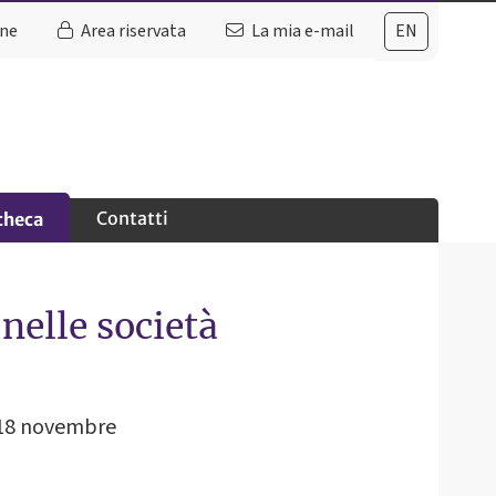
ine
Area riservata
La mia e-mail
EN
Contatti
checa
nelle società
: 18 novembre