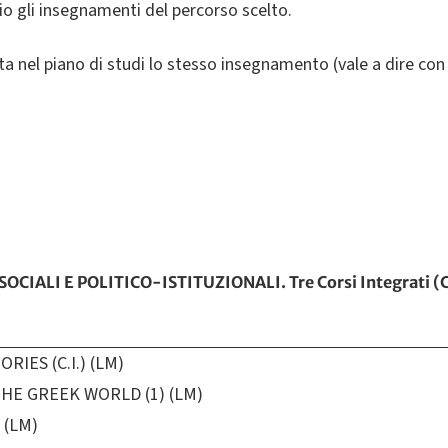
io gli insegnamenti del percorso scelto.
olta nel piano di studi lo stesso insegnamento (vale a dire co
LI E POLITICO-ISTITUZIONALI. Tre Corsi Integrati (C.I.
IES (C.I.) (LM)
THE GREEK WORLD (1) (LM)
 (LM)