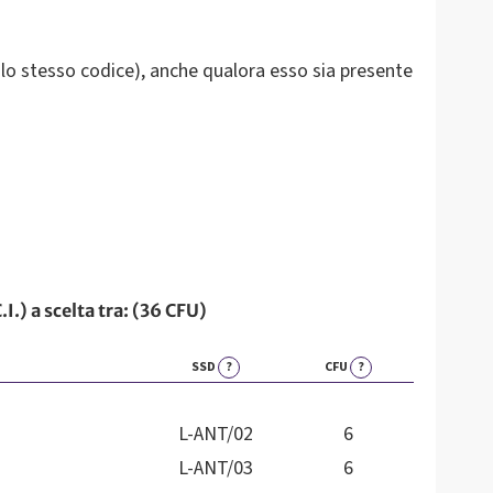
n lo stesso codice), anche qualora esso sia presente
) a scelta tra: (36 CFU)
SSD
?
CFU
?
L-ANT/02
6
L-ANT/03
6