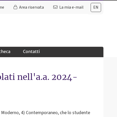
ine
Area riservata
La mia e-mail
EN
checa
Contatti
ati nell'a.a. 2024-
, 3) Moderno, 4) Contemporaneo, che lo studente