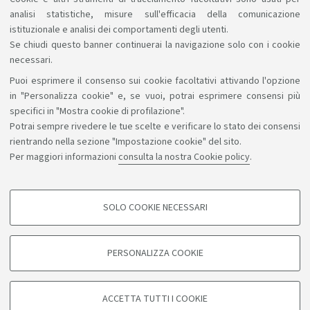
analisi statistiche, misure sull'efficacia della comunicazione
istituzionale e analisi dei comportamenti degli utenti.
Se chiudi questo banner continuerai la navigazione solo con i cookie
necessari.
Puoi esprimere il consenso sui cookie facoltativi attivando l'opzione
Sosteniamo il diritto alla conoscenza
in "Personalizza cookie" e, se vuoi, potrai esprimere consensi più
specifici in "Mostra cookie di profilazione".
Seguici su:
Potrai sempre rivedere le tue scelte e verificare lo stato dei consensi
rientrando nella sezione "Impostazione cookie" del sito.
Per maggiori informazioni
consulta la nostra Cookie policy
.
App:
SOLO COOKIE NECESSARI
COOKIE DI PROFILAZIONE - FACOLTATIVI
©Copyright 2026 - ALMA MATER STUDIORUM - Università di
Si tratta di cookie utilizzati per analizzare le caratteristiche della navigazione
PERSONALIZZA COOKIE
degli utenti, creare profili in base al loro comportamento sul sito, per analisi
Bologna - Via Zamboni, 33 - 40126 Bologna - PI: 01131710376 -
di marketing.
CF: 80007010376
Mostra cookie di profilazione
Privacy
Note legali
Informazioni sul sito e accessibilità
ACCETTA TUTTI I COOKIE