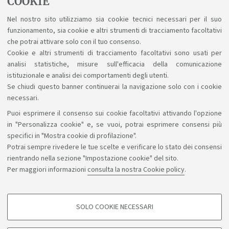
COOKIE
IL TEST DI AUTOVALUTAZIONE
ti consente di
verificare la solidità delle tue attuali conoscenze di
Nel nostro sito utilizziamo sia cookie tecnici necessari per il suo
funzionamento, sia cookie e altri strumenti di tracciamento facoltativi
base in relazione al percorso che intendi intraprendere.
che potrai attivare solo con il tuo consenso.
Il test richiede 5 minuti per essere completato, ed è
Cookie e altri strumenti di tracciamento facoltativi sono usati per
completamente anonimo.
analisi statistiche, misure sull'efficacia della comunicazione
istituzionale e analisi dei comportamenti degli utenti.
Se chiudi questo banner continuerai la navigazione solo con i cookie
necessari.
Puoi esprimere il consenso sui cookie facoltativi attivando l'opzione
Sosteniamo il diritto alla conoscenza
in "Personalizza cookie" e, se vuoi, potrai esprimere consensi più
specifici in "Mostra cookie di profilazione".
Seguici su:
Potrai sempre rivedere le tue scelte e verificare lo stato dei consensi
rientrando nella sezione "Impostazione cookie" del sito.
Per maggiori informazioni
consulta la nostra Cookie policy
.
App:
SOLO COOKIE NECESSARI
COOKIE DI PROFILAZIONE - FACOLTATIVI