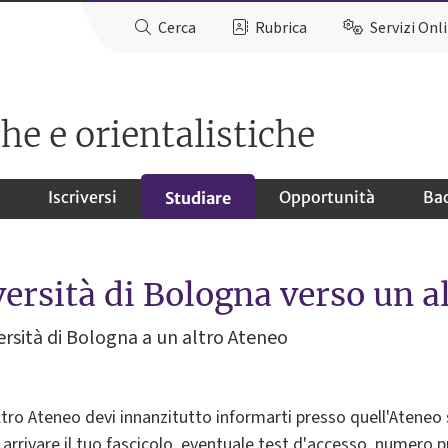
Cerca
Rubrica
Servizi Onl
he e orientalistiche
Iscriversi
Opportunità
Ba
Studiare
ersità di Bologna verso un a
versità di Bologna a un altro Ateneo
altro Ateneo devi innanzitutto informarti presso quell'Ateneo s
 arrivare il tuo fascicolo, eventuale test d'accesso, numero 