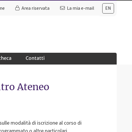
ine
Area riservata
La mia e-mail
EN
checa
Contatti
ltro Ateneo
ulle modalità di iscrizione al corso di
programmato o altre particolari