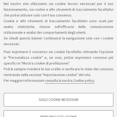
Informazioni Utili
Nel nostro sito utilizziamo sia cookie tecnici necessari per il suo
funzionamento, sia cookie e altri strumenti di tracciamento facoltativi
Consulta le Date di Uscita e le Esperienze dei
che potrai attivare solo con il tuo consenso.
Vincitori
Cookie e altri strumenti di tracciamento facoltativi sono usati per
analisi statistiche, misure sull'efficacia della comunicazione
istituzionale e analisi dei comportamenti degli utenti.
Se chiudi questo banner continuerai la navigazione solo con i cookie
necessari.
Puoi esprimere il consenso sui cookie facoltativi attivando l'opzione
Sosteniamo il diritto alla conoscenza
in "Personalizza cookie" e, se vuoi, potrai esprimere consensi più
specifici in "Mostra cookie di profilazione".
Seguici su:
Potrai sempre rivedere le tue scelte e verificare lo stato dei consensi
rientrando nella sezione "Impostazione cookie" del sito.
Per maggiori informazioni
consulta la nostra Cookie policy
.
App:
SOLO COOKIE NECESSARI
COOKIE DI PROFILAZIONE - FACOLTATIVI
©Copyright 2026 - ALMA MATER STUDIORUM - Università di
Si tratta di cookie utilizzati per analizzare le caratteristiche della navigazione