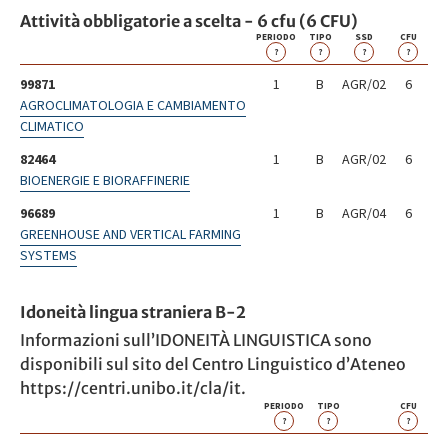
Attività obbligatorie a scelta - 6 cfu (6 CFU)
PERIODO
TIPO
SSD
CFU
?
?
?
?
99871
1
B
AGR/02
6
AGROCLIMATOLOGIA E CAMBIAMENTO
CLIMATICO
82464
1
B
AGR/02
6
BIOENERGIE E BIORAFFINERIE
96689
1
B
AGR/04
6
GREENHOUSE AND VERTICAL FARMING
SYSTEMS
Idoneità lingua straniera B-2
Informazioni sull’IDONEITÀ LINGUISTICA sono
disponibili sul sito del Centro Linguistico d’Ateneo
https://centri.unibo.it/cla/it.
PERIODO
TIPO
CFU
?
?
?