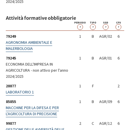
2024/2025
Attività formative obbligatorie
PERIODO
TIPO
SSD
CFU
?
?
?
?
79249
1
B
AGR/02
6
AGRONOMIA AMBIENTALE E
MALERBOLOGIA
79245
1
B
AGR/01
6
ECONOMIA DELL'IMPRESA IN
AGRICOLTURA - non attivo per l'anno
2024/2025
28877
1
F
2
LABORATORIO 1
85855
1
B
AGR/09
6
MACCHINE PER LA DIFESA E PER
L'AGRICOLTURA DI PRECISIONE
99877
2
C
AGR/12
6
GESTIONE DELLE AVVERSITÀ DELLE