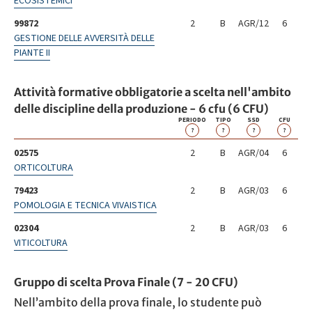
ECOSISTEMICI
99872
2
B
AGR/12
6
GESTIONE DELLE AVVERSITÀ DELLE
PIANTE II
Attività formative obbligatorie a scelta nell'ambito
delle discipline della produzione - 6 cfu (6 CFU)
PERIODO
TIPO
SSD
CFU
?
?
?
?
02575
2
B
AGR/04
6
ORTICOLTURA
79423
2
B
AGR/03
6
POMOLOGIA E TECNICA VIVAISTICA
02304
2
B
AGR/03
6
VITICOLTURA
Gruppo di scelta Prova Finale (7 - 20 CFU)
Nell’ambito della prova finale, lo studente può