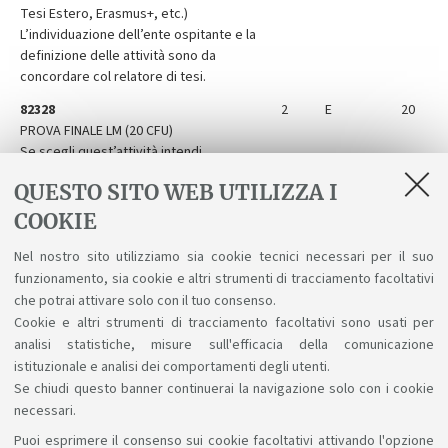
Tesi Estero, Erasmus+, etc.)
L’individuazione dell’ente ospitante e la
definizione delle attività sono da
concordare col relatore di tesi.
82328
2
E
20
PROVA FINALE LM (20 CFU)
Se scegli quest’attività intendi
preparare una tesi che non prevede
QUESTO SITO WEB UTILIZZA I
presenze continuative né presso
strutture dell’Ateneo né presso enti
COOKIE
esterni (aziende/enti).
Nel nostro sito utilizziamo sia cookie tecnici necessari per il suo
85153
2
E
7
funzionamento, sia cookie e altri strumenti di tracciamento facoltativi
PROVA FINALE LM (7 CFU)
che potrai attivare solo con il tuo consenso.
Cookie e altri strumenti di tracciamento facoltativi sono usati per
analisi statistiche, misure sull'efficacia della comunicazione
istituzionale e analisi dei comportamenti degli utenti.
Se chiudi questo banner continuerai la navigazione solo con i cookie
necessari.
Puoi esprimere il consenso sui cookie facoltativi attivando l'opzione
Sosteniamo il diritto alla conoscenza