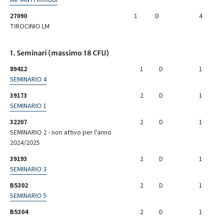
IMPIANTI IRRIGUI
27090
1
D
4
TIROCINIO LM
1. Seminari (massimo 18 CFU)
89412
1
D
1
SEMINARIO 4
39173
2
D
1
SEMINARIO 1
32207
2
D
1
SEMINARIO 2 - non attivo per l'anno
2024/2025
39193
2
D
1
SEMINARIO 3
B5302
2
D
1
SEMINARIO 5
B5304
2
D
1