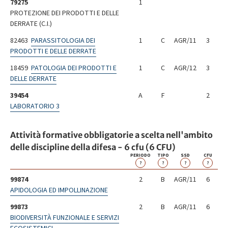
79275
1
PROTEZIONE DEI PRODOTTI E DELLE
DERRATE (C.I.)
82463
PARASSITOLOGIA DEI
1
C
AGR/11
3
PRODOTTI E DELLE DERRATE
18459
PATOLOGIA DEI PRODOTTI E
1
C
AGR/12
3
DELLE DERRATE
39454
A
F
2
LABORATORIO 3
Attività formative obbligatorie a scelta nell'ambito
delle discipline della difesa - 6 cfu (6 CFU)
PERIODO
TIPO
SSD
CFU
?
?
?
?
99874
2
B
AGR/11
6
APIDOLOGIA ED IMPOLLINAZIONE
99873
2
B
AGR/11
6
BIODIVERSITÀ FUNZIONALE E SERVIZI