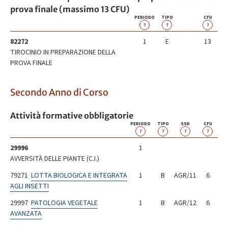
prova finale (massimo 13 CFU)
PERIODO
TIPO
CFU
?
?
?
82272
1
E
13
TIROCINIO IN PREPARAZIONE DELLA
PROVA FINALE
Secondo Anno di Corso
Attività formative obbligatorie
PERIODO
TIPO
SSD
CFU
?
?
?
?
29996
1
AVVERSITÀ DELLE PIANTE (C.I.)
79271
LOTTA BIOLOGICA E INTEGRATA
1
B
AGR/11
6
AGLI INSETTI
29997
PATOLOGIA VEGETALE
1
B
AGR/12
6
AVANZATA