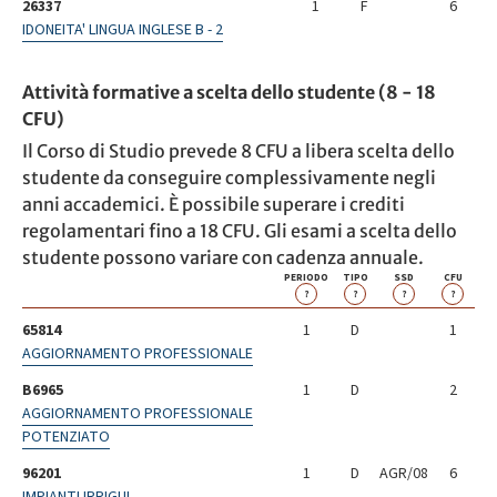
26337
1
F
6
IDONEITA' LINGUA INGLESE B - 2
Attività formative a scelta dello studente (8 - 18
CFU)
Il Corso di Studio prevede 8 CFU a libera scelta dello
studente da conseguire complessivamente negli
anni accademici. È possibile superare i crediti
regolamentari fino a 18 CFU. Gli esami a scelta dello
studente possono variare con cadenza annuale.
PERIODO
TIPO
SSD
CFU
?
?
?
?
65814
1
D
1
AGGIORNAMENTO PROFESSIONALE
B6965
1
D
2
AGGIORNAMENTO PROFESSIONALE
POTENZIATO
96201
1
D
AGR/08
6