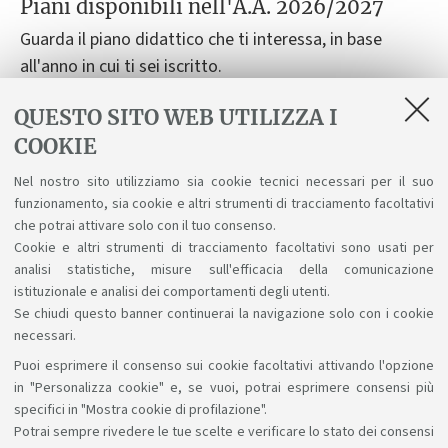
Piani disponibili nell'A.A. 2026/2027
Guarda il piano didattico che ti interessa, in base
all'anno in cui ti sei iscritto.
QUESTO SITO WEB UTILIZZA I
Course structure diagrams for students enrolled a.y.
COOKIE
2026/27
Nel nostro sito utilizziamo sia cookie tecnici necessari per il suo
Course structure diagrams for students enrolled a.y.
funzionamento, sia cookie e altri strumenti di tracciamento facoltativi
2025/26
che potrai attivare solo con il tuo consenso.
Cookie e altri strumenti di tracciamento facoltativi sono usati per
analisi statistiche, misure sull'efficacia della comunicazione
istituzionale e analisi dei comportamenti degli utenti.
Se chiudi questo banner continuerai la navigazione solo con i cookie
necessari.
Puoi esprimere il consenso sui cookie facoltativi attivando l'opzione
Sosteniamo il diritto alla conoscenza
in "Personalizza cookie" e, se vuoi, potrai esprimere consensi più
specifici in "Mostra cookie di profilazione".
Seguici su:
Potrai sempre rivedere le tue scelte e verificare lo stato dei consensi