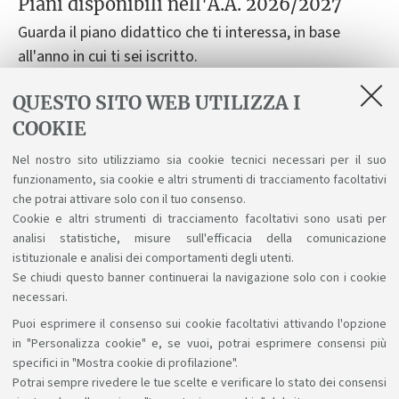
Piani disponibili nell'A.A. 2026/2027
Guarda il piano didattico che ti interessa, in base
all'anno in cui ti sei iscritto.
QUESTO SITO WEB UTILIZZA I
Piano didattico per studenti immatricolati nell'a.a.
COOKIE
2026-27
Nel nostro sito utilizziamo sia cookie tecnici necessari per il suo
Piano didattico per studenti immatricolati nell'a.a.
funzionamento, sia cookie e altri strumenti di tracciamento facoltativi
2025-26
che potrai attivare solo con il tuo consenso.
Cookie e altri strumenti di tracciamento facoltativi sono usati per
analisi statistiche, misure sull'efficacia della comunicazione
istituzionale e analisi dei comportamenti degli utenti.
Se chiudi questo banner continuerai la navigazione solo con i cookie
necessari.
Puoi esprimere il consenso sui cookie facoltativi attivando l'opzione
Sosteniamo il diritto alla conoscenza
in "Personalizza cookie" e, se vuoi, potrai esprimere consensi più
specifici in "Mostra cookie di profilazione".
Seguici su:
Potrai sempre rivedere le tue scelte e verificare lo stato dei consensi