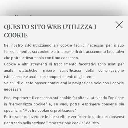
allegati
QUESTO SITO WEB UTILIZZA I
Interpreting Destruction and
COOKIE
Reconstruction in War 3_Interpreting
Destruction and Reconstruction in War
Nel nostro sito utilizziamo sia cookie tecnici necessari per il suo
funzionamento, sia cookie e altri strumenti di tracciamento facoltativi
Situations_SSSUB.pdf
che potrai attivare solo con il tuo consenso.
[ .pdf 569Kb ]
Cookie e altri strumenti di tracciamento facoltativi sono usati per
analisi statistiche, misure sull'efficacia della comunicazione
istituzionale e analisi dei comportamenti degli utenti.
Se chiudi questo banner continuerai la navigazione solo con i cookie
necessari.
Puoi esprimere il consenso sui cookie facoltativi attivando l'opzione
Sosteniamo il diritto alla conoscenza
in "Personalizza cookie" e, se vuoi, potrai esprimere consensi più
specifici in "Mostra cookie di profilazione".
Seguici su:
Potrai sempre rivedere le tue scelte e verificare lo stato dei consensi
rientrando nella sezione "Impostazione cookie" del sito.