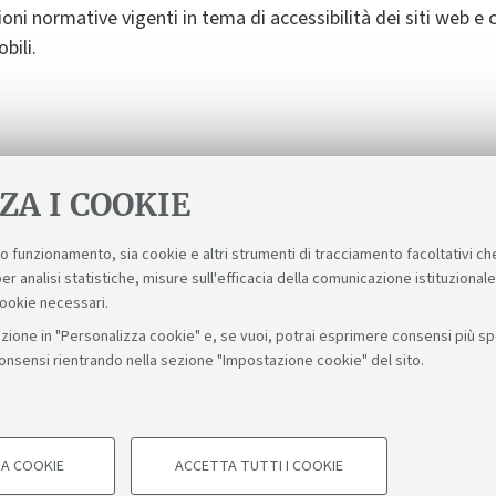
oni normative vigenti in tema di accessibilità dei siti web e
bili.
ntire la completa accessibilità del sito. Vi preghiamo di seg
o a
accessibile@unibo.it
.
ZA I COOKIE
suo funzionamento, sia cookie e altri strumenti di tracciamento facoltativi ch
er analisi statistiche, misure sull'efficacia della comunicazione istituzional
cookie necessari.
zione in "Personalizza cookie" e, se vuoi, potrai esprimere consensi più spec
consensi rientrando nella sezione "Impostazione cookie" del sito.
Bologna - Via Zamboni, 33 - 40126 Bologna - PI: 01131710376 - C
A COOKIE
ACCETTA TUTTI I COOKIE
COOKIE TECNICI - NECESSA
Impostazioni cookie