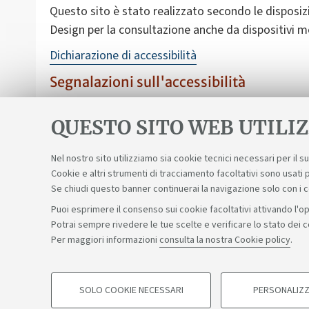
Questo sito è stato realizzato secondo le disposizi
Design per la consultazione anche da dispositivi mo
Dichiarazione di accessibilità
Segnalazioni sull'accessibilità
Nonostante le verifiche, non è sempre possibile gara
nell'accesso alle informazioni e ai servizi scrivend
QUESTO SITO WEB UTILIZ
Nel nostro sito utilizziamo sia cookie tecnici necessari per il 
Cookie e altri strumenti di tracciamento facoltativi sono usati p
Se chiudi questo banner continuerai la navigazione solo con i 
Puoi esprimere il consenso sui cookie facoltativi attivando l'op
Potrai sempre rivedere le tue scelte e verificare lo stato dei 
Sosteniamo il diritto alla conoscenza
Per maggiori informazioni
consulta la nostra Cookie policy
.
©Copyright 2026 - ALMA MATER STUDIORUM - Università di 
SOLO COOKIE NECESSARI
PERSONALIZZ
COOKIE DI PROFILAZIONE - FACOLTATIVI
Privacy
Note legali
Informazioni sul sito e accessibilità