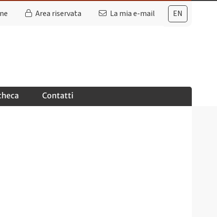
ine
Area riservata
La mia e-mail
EN
checa
Contatti