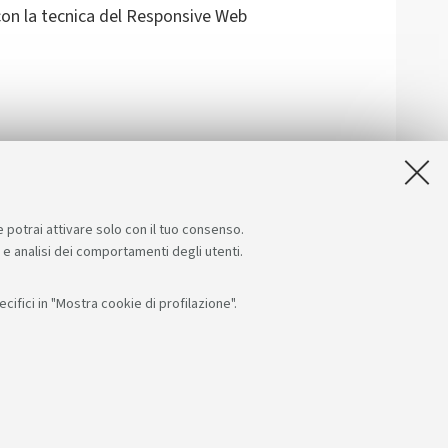
 con la tecnica del Responsive Web
nalarci difficoltà riscontrate
e potrai attivare solo con il tuo consenso.
e e analisi dei comportamenti degli utenti.
ifici in "Mostra cookie di profilazione".
Seguici su:
App:
F: 80007010376
RI