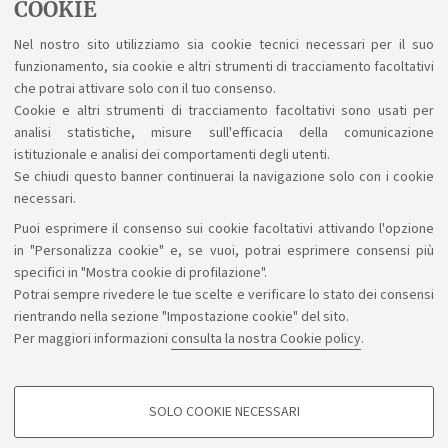
COOKIE
euro per studenti e studentesse con un'idea
Nel nostro sito utilizziamo sia cookie tecnici necessari per il suo
innovativa.
funzionamento, sia cookie e altri strumenti di tracciamento facoltativi
scadenza: 31 marzo.
che potrai attivare solo con il tuo consenso.
Cookie e altri strumenti di tracciamento facoltativi sono usati per
Link:
https://www.idealo.it/azienda/borsa-di-studio
analisi statistiche, misure sull'efficacia della comunicazione
istituzionale e analisi dei comportamenti degli utenti.
Se chiudi questo banner continuerai la navigazione solo con i cookie
necessari.
Puoi esprimere il consenso sui cookie facoltativi attivando l'opzione
Sosteniamo il diritto alla conoscenza
in "Personalizza cookie" e, se vuoi, potrai esprimere consensi più
specifici in "Mostra cookie di profilazione".
Seguici su:
Potrai sempre rivedere le tue scelte e verificare lo stato dei consensi
rientrando nella sezione "Impostazione cookie" del sito.
Per maggiori informazioni
consulta la nostra Cookie policy
.
App:
SOLO COOKIE NECESSARI
COOKIE DI PROFILAZIONE - FACOLTATIVI