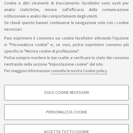
Cookie e altri strumenti di tracciamento facoltativi sono usati per
analisi statistiche, misure sull'efficacia della comunicazione
istituzionale e analisi dei comportamenti degli utenti.
Se chiudi questo banner continuerai la navigazione solo con i cookie
necessari.
Puoi esprimere il consenso sui cookie facoltativi attivando l'opzione
Sosteniamo il diritto alla conoscenza
in "Personalizza cookie" e, se vuoi, potrai esprimere consensi più
specifici in "Mostra cookie di profilazione".
Seguici su:
Potrai sempre rivedere le tue scelte e verificare lo stato dei consensi
rientrando nella sezione "Impostazione cookie" del sito.
Per maggiori informazioni
consulta la nostra Cookie policy
.
App:
SOLO COOKIE NECESSARI
COOKIE DI PROFILAZIONE - FACOLTATIVI
©Copyright 2026 - ALMA MATER STUDIORUM - Università di
Si tratta di cookie utilizzati per analizzare le caratteristiche della navigazione
PERSONALIZZA COOKIE
degli utenti, creare profili in base al loro comportamento sul sito, per analisi
Bologna - Via Zamboni, 33 - 40126 Bologna - PI: 01131710376 -
di marketing.
CF: 80007010376
Mostra cookie di profilazione
Privacy
Note legali
Informazioni sul sito e accessibilità
ACCETTA TUTTI I COOKIE