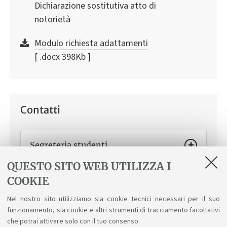
Dichiarazione sostitutiva atto di
notorietà
Modulo richiesta adattamenti
[ .docx 398Kb ]
Contatti
Segreteria studenti
QUESTO SITO WEB UTILIZZA I
Come ti può aiutare
Iscrizioni, cambi di corso,
trasferimenti da e verso altri atenei, laurea, diploma
COOKIE
supplement e altre procedure. Usa lo Sportello
virtuale per contattarci.
Nel nostro sito utilizziamo sia cookie tecnici necessari per il suo
funzionamento, sia cookie e altri strumenti di tracciamento facoltativi
che potrai attivare solo con il tuo consenso.