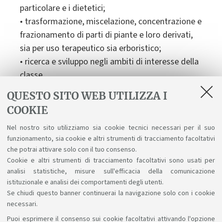
particolare e i dietetici;
• trasformazione, miscelazione, concentrazione e
frazionamento di parti di piante e loro derivati,
sia per uso terapeutico sia erboristico;
• ricerca e sviluppo negli ambiti di interesse della
classe.
QUESTO SITO WEB UTILIZZA I
COOKIE
Proseguire gli studi
Nel nostro sito utilizziamo sia cookie tecnici necessari per il suo
Dà accesso agli studi di terzo ciclo (Dottorato di
funzionamento, sia cookie e altri strumenti di tracciamento facoltativi
ricerca e Scuola di specializzazione) e master
che potrai attivare solo con il tuo consenso.
Cookie e altri strumenti di tracciamento facoltativi sono usati per
universitario di secondo livello.
analisi statistiche, misure sull'efficacia della comunicazione
istituzionale e analisi dei comportamenti degli utenti.
Se chiudi questo banner continuerai la navigazione solo con i cookie
necessari.
Puoi esprimere il consenso sui cookie facoltativi attivando l'opzione