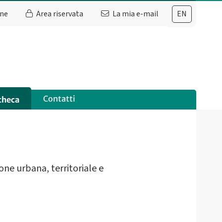
ine
Area riservata
La mia e-mail
EN
Contatti
checa
ne urbana, territoriale e