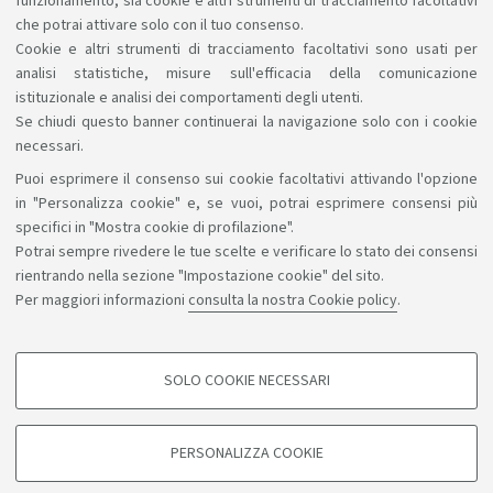
funzionamento, sia cookie e altri strumenti di tracciamento facoltativi
che potrai attivare solo con il tuo consenso.
Visiting professor
Cookie e altri strumenti di tracciamento facoltativi sono usati per
analisi statistiche, misure sull'efficacia della comunicazione
istituzionale e analisi dei comportamenti degli utenti.
Se chiudi questo banner continuerai la navigazione solo con i cookie
necessari.
Puoi esprimere il consenso sui cookie facoltativi attivando l'opzione
Sosteniamo il diritto alla conoscenza
in "Personalizza cookie" e, se vuoi, potrai esprimere consensi più
specifici in "Mostra cookie di profilazione".
Seguici su:
Potrai sempre rivedere le tue scelte e verificare lo stato dei consensi
rientrando nella sezione "Impostazione cookie" del sito.
Per maggiori informazioni
consulta la nostra Cookie policy
.
App:
SOLO COOKIE NECESSARI
COOKIE DI PROFILAZIONE - FACOLTATIVI
©Copyright 2026 - ALMA MATER STUDIORUM - Università di
Si tratta di cookie utilizzati per analizzare le caratteristiche della navigazione
PERSONALIZZA COOKIE
degli utenti, creare profili in base al loro comportamento sul sito, per analisi
Bologna - Via Zamboni, 33 - 40126 Bologna - PI: 01131710376 -
di marketing.
CF: 80007010376