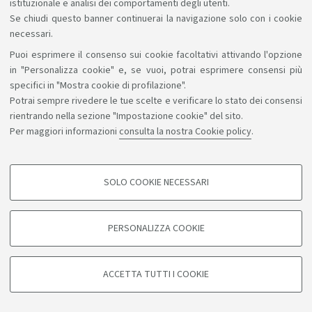
istituzionale e analisi dei comportamenti degli utenti.
Se chiudi questo banner continuerai la navigazione solo con i cookie
necessari.
Puoi esprimere il consenso sui cookie facoltativi attivando l'opzione
Sosteniamo il diritto alla conoscenza
in "Personalizza cookie" e, se vuoi, potrai esprimere consensi più
specifici in "Mostra cookie di profilazione".
Seguici su:
Potrai sempre rivedere le tue scelte e verificare lo stato dei consensi
rientrando nella sezione "Impostazione cookie" del sito.
Per maggiori informazioni
consulta la nostra Cookie policy
.
App:
SOLO COOKIE NECESSARI
COOKIE DI PROFILAZIONE - FACOLTATIVI
©Copyright 2026 - ALMA MATER STUDIORUM - Università di
Si tratta di cookie utilizzati per analizzare le caratteristiche della navigazione
PERSONALIZZA COOKIE
degli utenti, creare profili in base al loro comportamento sul sito, per analisi
Bologna - Via Zamboni, 33 - 40126 Bologna - PI: 01131710376 -
di marketing.
CF: 80007010376
Mostra cookie di profilazione
Privacy
Note legali
Informazioni sul sito e accessibilità
ACCETTA TUTTI I COOKIE
Impostazioni cookie
Google/Youtube Video