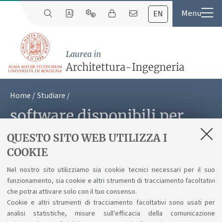
EN
Laurea in
Architettura-Ingegneria
Home
Studiare
software disponibili per
gli studenti
QUESTO SITO WEB UTILIZZA I
COOKIE
Nel nostro sito utilizziamo sia cookie tecnici necessari per il suo
Scopri i
software
a supporto dello studio.
funzionamento, sia cookie e altri strumenti di tracciamento facoltativi
che potrai attivare solo con il tuo consenso.
Cookie e altri strumenti di tracciamento facoltativi sono usati per
analisi statistiche, misure sull'efficacia della comunicazione