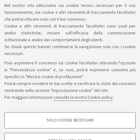
Biblioteche e risorse digitali
Nel nostro sito utilizziamo sia cookie tecnici necessari per il suo
funzionamento, sia cookie e altri strumenti di tracciamento facoltativi
Un patrimonio fatto di scienza, arte, storia a
che potrai attivare solo con il tuo consenso.
tua disposizione gratuitamente, anche online.
Cookie e altri strumenti di tracciamento facoltativi sono usati per
analisi statistiche, misure sull'efficacia della comunicazione
istituzionale e analisi dei comportamenti degli utenti.
Se chiudi questo banner continuerai la navigazione solo con i cookie
necessari.
Puoi esprimere il consenso sui cookie facoltativi attivando l'opzione
Sosteniamo il diritto alla conoscenza
in "Personalizza cookie" e, se vuoi, potrai esprimere consensi più
specifici in "Mostra cookie di profilazione".
Seguici su:
Potrai sempre rivedere le tue scelte e verificare lo stato dei consensi
rientrando nella sezione "Impostazione cookie" del sito.
Per maggiori informazioni
consulta la nostra Cookie policy
.
App:
SOLO COOKIE NECESSARI
COOKIE DI PROFILAZIONE - FACOLTATIVI
©Copyright 2026 - ALMA MATER STUDIORUM - Università di
Si tratta di cookie utilizzati per analizzare le caratteristiche della navigazione