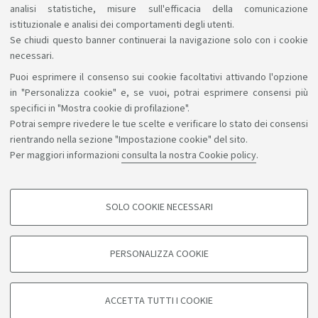
analisi statistiche, misure sull'efficacia della comunicazione
istituzionale e analisi dei comportamenti degli utenti.
Se chiudi questo banner continuerai la navigazione solo con i cookie
necessari.
Puoi esprimere il consenso sui cookie facoltativi attivando l'opzione
Sosteniamo il diritto alla conoscenza
in "Personalizza cookie" e, se vuoi, potrai esprimere consensi più
specifici in "Mostra cookie di profilazione".
Seguici su:
Potrai sempre rivedere le tue scelte e verificare lo stato dei consensi
rientrando nella sezione "Impostazione cookie" del sito.
Per maggiori informazioni
consulta la nostra Cookie policy
.
App:
SOLO COOKIE NECESSARI
COOKIE DI PROFILAZIONE - FACOLTATIVI
©Copyright 2026 - ALMA MATER STUDIORUM - Università di
Si tratta di cookie utilizzati per analizzare le caratteristiche della navigazione
PERSONALIZZA COOKIE
degli utenti, creare profili in base al loro comportamento sul sito, per analisi
Bologna - Via Zamboni, 33 - 40126 Bologna - PI: 01131710376 -
di marketing.
CF: 80007010376
Mostra cookie di profilazione
Privacy
Note legali
Informazioni sul sito e accessibilità
ACCETTA TUTTI I COOKIE
Impostazioni cookie