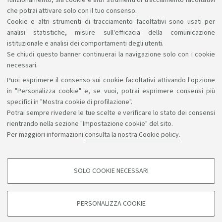
funzionamento, sia cookie e altri strumenti di tracciamento facoltativi
Avviso per gli studenti ammessi ad anni
che potrai attivare solo con il tuo consenso.
successivi al primo
Cookie e altri strumenti di tracciamento facoltativi sono usati per
analisi statistiche, misure sull'efficacia della comunicazione
istituzionale e analisi dei comportamenti degli utenti.
Se chiudi questo banner continuerai la navigazione solo con i cookie
necessari.
Puoi esprimere il consenso sui cookie facoltativi attivando l'opzione
Sosteniamo il diritto alla conoscenza
in "Personalizza cookie" e, se vuoi, potrai esprimere consensi più
specifici in "Mostra cookie di profilazione".
Seguici su:
Potrai sempre rivedere le tue scelte e verificare lo stato dei consensi
rientrando nella sezione "Impostazione cookie" del sito.
Per maggiori informazioni
consulta la nostra Cookie policy
.
App:
SOLO COOKIE NECESSARI
COOKIE DI PROFILAZIONE - FACOLTATIVI
©Copyright 2026 - ALMA MATER STUDIORUM - Università di
Si tratta di cookie utilizzati per analizzare le caratteristiche della navigazione
PERSONALIZZA COOKIE
degli utenti, creare profili in base al loro comportamento sul sito, per analisi
Bologna - Via Zamboni, 33 - 40126 Bologna - PI: 01131710376 -
di marketing.
CF: 80007010376