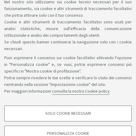
Nel nostro sito utilizziamo sia cookie tecnici necessari per il suo
equipollenza
funzionamento, sia cookie e altri strumenti di tracciamento facoltativi
che potrai attivare solo con il tuo consenso.
Cookie e altri strumenti di tracciamento facoltativi sono usati per
analisi statistiche, misure sull'efficacia della comunicazione
istituzionale e analisi dei comportamenti degli utenti.
Se chiudi questo banner continuerai la navigazione solo con i cookie
necessari.
Puoi esprimere il consenso sui cookie facoltativi attivando l'opzione
Sosteniamo il diritto alla conoscenza
in "Personalizza cookie" e, se vuoi, potrai esprimere consensi più
specifici in "Mostra cookie di profilazione".
Seguici su:
Potrai sempre rivedere le tue scelte e verificare lo stato dei consensi
rientrando nella sezione "Impostazione cookie" del sito.
Per maggiori informazioni
consulta la nostra Cookie policy
.
App:
SOLO COOKIE NECESSARI
COOKIE DI PROFILAZIONE - FACOLTATIVI
©Copyright 2026 - ALMA MATER STUDIORUM - Università di
Si tratta di cookie utilizzati per analizzare le caratteristiche della navigazione
PERSONALIZZA COOKIE