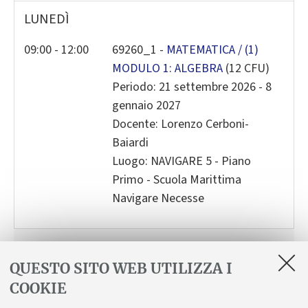
LUNEDÌ
2
3
4
5
6
7
8
9
10
11
12
13
14
1
09:00 - 12:00
69260_1 -
MATEMATICA / (1)
MODULO 1: ALGEBRA
(12 CFU)
16
17
18
19
20
21
2
Periodo: 21 settembre 2026 - 8
23
24
25
26
27
28
2
gennaio 2027
30
31
1
2
3
4
Docente: Lorenzo Cerboni-
Baiardi
Today
Clear
Close
Luogo: NAVIGARE 5 - Piano
Primo - Scuola Marittima
Navigare Necesse
Idoneità linguistica
QUESTO SITO WEB UTILIZZA I
Centro Linguistico di Ateneo
COOKIE
Prove di idoneità curriculare e procedure di