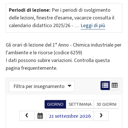
Periodi di lezione:
Per i periodi di svolgimento
delle lezioni, finestre d'esame, vacanze consulta il
calendario didattico 2025/26 - …
Leggi di più
Gli orari di lezione del 1° Anno - Chimica industriale per
l'ambiente e le risorse (codice 6259)
I dati possono subire variazioni. Controlla questa
pagina frequentemente.
Filtra per insegnamento
GIORNO
SETTIMANA
30 GIORNI
August
2026
21 settembre 2026
Sun
Mon
Tue
Wed
Thu
Fri
Sat
26
27
28
29
30
31
1