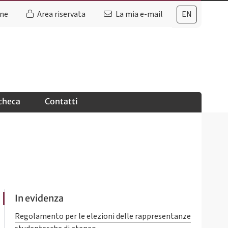
ine
Area riservata
La mia e-mail
EN
checa
Contatti
In evidenza
Regolamento per le elezioni delle rappresentanze