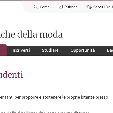
Cerca
Rubrica
Servizi Onl
iche della moda
Iscriversi
Studiare
Opportunità
Ba
o
udenti
sentanti per proporre e sostenere le proprie istanze presso