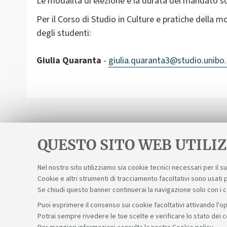
Le modalità di elezione e la durata del mandato s
Per il Corso di Studio in Culture e pratiche della 
degli studenti:
Giulia Quaranta
-
giulia.quaranta3@studio.unibo.
QUESTO SITO WEB UTILIZ
Nel nostro sito utilizziamo sia cookie tecnici necessari per il 
Cookie e altri strumenti di tracciamento facoltativi sono usati p
Se chiudi questo banner continuerai la navigazione solo con i 
Puoi esprimere il consenso sui cookie facoltativi attivando l'op
Potrai sempre rivedere le tue scelte e verificare lo stato dei 
Sosteniamo il diritto alla conoscenza