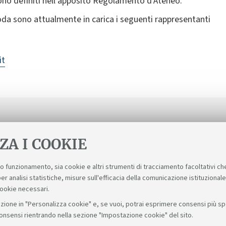
ono definiti nell'apposito Regolamento d’Ateneo.
moda sono attualmente in carica i seguenti rappresentanti
it
ZA I COOKIE
suo funzionamento, sia cookie e altri strumenti di tracciamento facoltativi ch
er analisi statistiche, misure sull'efficacia della comunicazione istituzional
cookie necessari.
zione in "Personalizza cookie" e, se vuoi, potrai esprimere consensi più spec
consensi rientrando nella sezione "Impostazione cookie" del sito.
Seguici su: