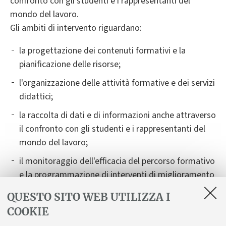
confronto con gli studenti e i rappresentanti del
mondo del lavoro.
Gli ambiti di intervento riguardano:
la progettazione dei contenuti formativi e la
pianificazione delle risorse;
l'organizzazione delle attività formative e dei servizi
didattici;
la raccolta di dati e di informazioni anche attraverso
il confronto con gli studenti e i rappresentanti del
mondo del lavoro;
il monitoraggio dell'efficacia del percorso formativo
e la programmazione di interventi di miglioramento
della didattica e dei servizi.
QUESTO SITO WEB UTILIZZA I
COOKIE
Il Corso rende disponibili sul proprio sito informazioni
complete e aggiornate sul progetto formativo (profili