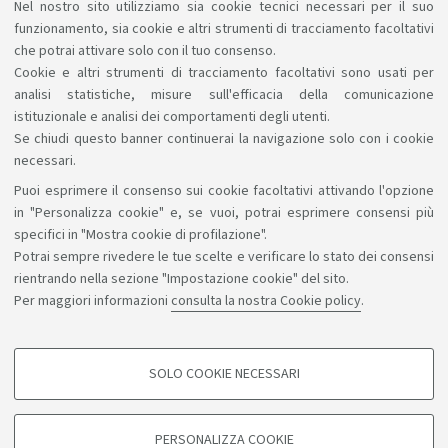
Nel nostro sito utilizziamo sia cookie tecnici necessari per il suo
professionali formati, risultati di apprendimento
funzionamento, sia cookie e altri strumenti di tracciamento facoltativi
attesi, attività formative), sulle risorse utilizzate e sui
che potrai attivare solo con il tuo consenso.
Cookie e altri strumenti di tracciamento facoltativi sono usati per
servizi didattici e sui risultati conseguiti.
analisi statistiche, misure sull'efficacia della comunicazione
istituzionale e analisi dei comportamenti degli utenti.
Se chiudi questo banner continuerai la navigazione solo con i cookie
necessari.
Puoi esprimere il consenso sui cookie facoltativi attivando l'opzione
Sosteniamo il diritto alla conoscenza
in "Personalizza cookie" e, se vuoi, potrai esprimere consensi più
specifici in "Mostra cookie di profilazione".
Seguici su:
Potrai sempre rivedere le tue scelte e verificare lo stato dei consensi
rientrando nella sezione "Impostazione cookie" del sito.
Per maggiori informazioni
consulta la nostra Cookie policy
.
App:
SOLO COOKIE NECESSARI
COOKIE DI PROFILAZIONE - FACOLTATIVI
©Copyright 2026 - ALMA MATER STUDIORUM - Università di
Si tratta di cookie utilizzati per analizzare le caratteristiche della navigazione
PERSONALIZZA COOKIE