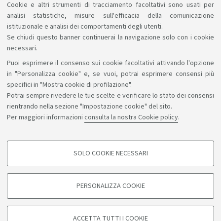
Cookie e altri strumenti di tracciamento facoltativi sono usati per
analisi statistiche, misure sull'efficacia della comunicazione
1
2
3
4
5
istituzionale e analisi dei comportamenti degli utenti.
Se chiudi questo banner continuerai la navigazione solo con i cookie
necessari.
Puoi esprimere il consenso sui cookie facoltativi attivando l'opzione
Sosteniamo il diritto alla conoscenza
in "Personalizza cookie" e, se vuoi, potrai esprimere consensi più
specifici in "Mostra cookie di profilazione".
Seguici su:
Potrai sempre rivedere le tue scelte e verificare lo stato dei consensi
rientrando nella sezione "Impostazione cookie" del sito.
Per maggiori informazioni
consulta la nostra Cookie policy
.
App:
SOLO COOKIE NECESSARI
COOKIE DI PROFILAZIONE - FACOLTATIVI
©Copyright 2026 - ALMA MATER STUDIORUM - Università di
Si tratta di cookie utilizzati per analizzare le caratteristiche della navigazione
PERSONALIZZA COOKIE
degli utenti, creare profili in base al loro comportamento sul sito, per analisi
Bologna - Via Zamboni, 33 - 40126 Bologna - PI: 01131710376 -
di marketing.
CF: 80007010376
Mostra cookie di profilazione
Privacy
Note legali
Informazioni sul sito e accessibilità
ACCETTA TUTTI I COOKIE