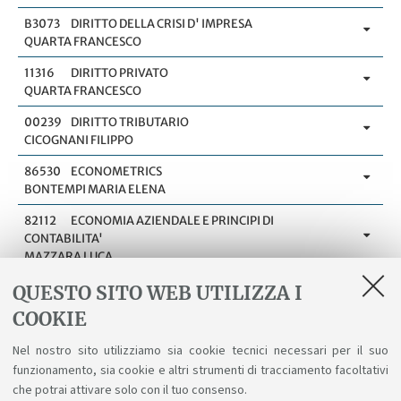
B3073
DIRITTO DELLA CRISI D' IMPRESA
QUARTA FRANCESCO
11316
DIRITTO PRIVATO
QUARTA FRANCESCO
00239
DIRITTO TRIBUTARIO
CICOGNANI FILIPPO
86530
ECONOMETRICS
BONTEMPI MARIA ELENA
82112
ECONOMIA AZIENDALE E PRINCIPI DI
CONTABILITA'
MAZZARA LUCA
82112
ECONOMIA AZIENDALE E PRINCIPI DI
QUESTO SITO WEB UTILIZZA I
CONTABILITA'
COOKIE
SIBONI BENEDETTA
Nel nostro sito utilizziamo sia cookie tecnici necessari per il suo
01645
ECONOMIA DEGLI INTERMEDIARI FINANZIARI
funzionamento, sia cookie e altri strumenti di tracciamento facoltativi
TORLUCCIO GIUSEPPE
che potrai attivare solo con il tuo consenso.