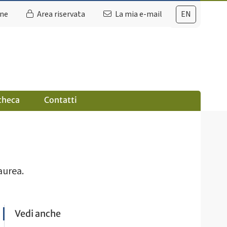
ine
Area riservata
La mia e-mail
EN
checa
Contatti
laurea.
Vedi anche