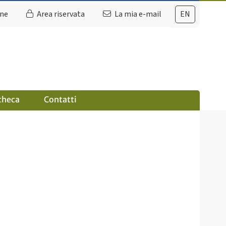
ine
Area riservata
La mia e-mail
EN
checa
Contatti