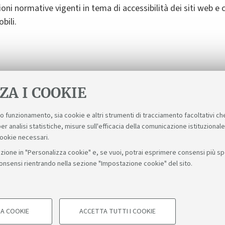
oni normative vigenti in tema di accessibilità dei siti web e
bili.
ntire la completa accessibilità del sito. Vi preghiamo di seg
o a
accessibile@unibo.it
.
ZA I COOKIE
suo funzionamento, sia cookie e altri strumenti di tracciamento facoltativi ch
er analisi statistiche, misure sull'efficacia della comunicazione istituzional
cookie necessari.
zione in "Personalizza cookie" e, se vuoi, potrai esprimere consensi più spec
consensi rientrando nella sezione "Impostazione cookie" del sito.
Seguic
Bologna - Via Zamboni, 33 - 40126 Bologna - PI: 01131710376 - C
A COOKIE
ACCETTA TUTTI I COOKIE
COOKIE TECNICI - NECESSA
Impostazioni cookie