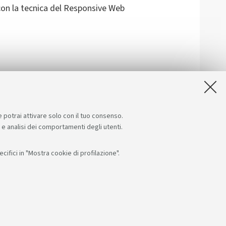
 con la tecnica del Responsive Web
nalarci difficoltà riscontrate
e potrai attivare solo con il tuo consenso.
e e analisi dei comportamenti degli utenti.
ifici in "Mostra cookie di profilazione".
i su:
App:
F: 80007010376
RI