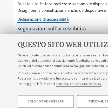
Questo sito è stato realizzato secondo le disposizi
Design per la consultazione anche da dispositivi mo
Dichiarazione di accessibilità
Segnalazioni sull'accessibilità
Nonostante le verifiche, non è sempre possibile gara
nell'accesso alle informazioni e ai servizi scrivend
QUESTO SITO WEB UTILIZ
Nel nostro sito utilizziamo sia cookie tecnici necessari per il 
Cookie e altri strumenti di tracciamento facoltativi sono usati p
Se chiudi questo banner continuerai la navigazione solo con i 
Puoi esprimere il consenso sui cookie facoltativi attivando l'op
Potrai sempre rivedere le tue scelte e verificare lo stato dei 
Sosteniamo il diritto alla conoscenza
Per maggiori informazioni
consulta la nostra Cookie policy
.
©Copyright 2026 - ALMA MATER STUDIORUM - Università di 
SOLO COOKIE NECESSARI
PERSONALIZZ
COOKIE DI PROFILAZIONE - FACOLTATIVI
Privacy
Note legali
Informazioni sul sito e accessibilità