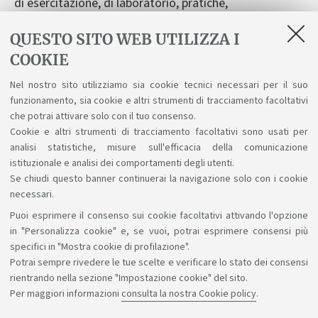
di esercitazione, di laboratorio, pratiche,
propedeutiche all'attribuzione dei crediti formativi).
QUESTO SITO WEB UTILIZZA I
Consulta i bandi per l’assistenza alla didattica nella
COOKIE
sezione Bandi, gare e concorsi del sito di Ateneo.
Nel nostro sito utilizziamo sia cookie tecnici necessari per il suo
funzionamento, sia cookie e altri strumenti di tracciamento facoltativi
che potrai attivare solo con il tuo consenso.
In evidenza
Cookie e altri strumenti di tracciamento facoltativi sono usati per
analisi statistiche, misure sull'efficacia della comunicazione
istituzionale e analisi dei comportamenti degli utenti.
Se chiudi questo banner continuerai la navigazione solo con i cookie
necessari.
Puoi esprimere il consenso sui cookie facoltativi attivando l'opzione
Sosteniamo il diritto alla conoscenza
in "Personalizza cookie" e, se vuoi, potrai esprimere consensi più
specifici in "Mostra cookie di profilazione".
Seguici su:
Potrai sempre rivedere le tue scelte e verificare lo stato dei consensi
rientrando nella sezione "Impostazione cookie" del sito.
Per maggiori informazioni
consulta la nostra Cookie policy
.
App: